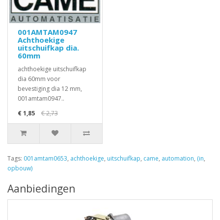
001AMTAM0947
Achthoekige
uitschuifkap dia.
60mm
achthoekige uitschuifkap
dia 60mm voor
bevestiging dia 12 mm,
001amtam0947..
€ 1,85
€ 2,73
Tags:
001amtam0653
,
achthoekige
,
uitschuifkap
,
came
,
automation
,
(in
,
opbouw)
Aanbiedingen