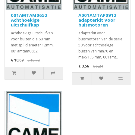
001AMTAM0652
A001AMTAP0912
Achthoekige
adapterkit voor
uitschuifkap
buismotoren
achthoekige uitschuifkap
adapterkit voor
voor buizen dia 60 mm
buismotoren van de serie
met spil diameter 12mm,
50 voor achthoekige
001amtam0652..
buizen van min70 en
max71, 5 mm, 001amt..
€ 10,69
€ 15,72
€ 3,56
€ 5,24