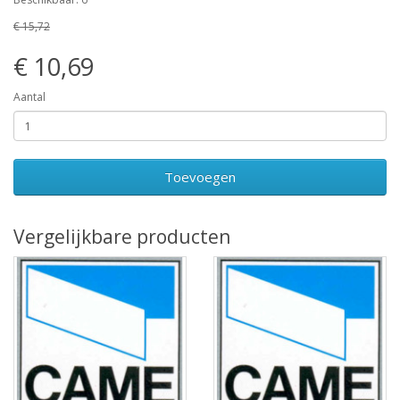
€ 15,72
€ 10,69
Aantal
Toevoegen
Vergelijkbare producten