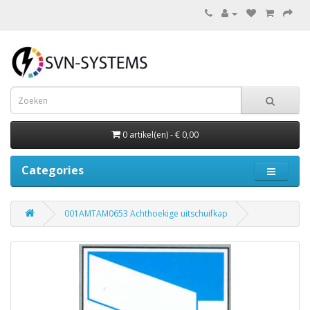
0 artikel(en) - € 0,00
Categories
001AMTAM0653 Achthoekige uitschuifkap