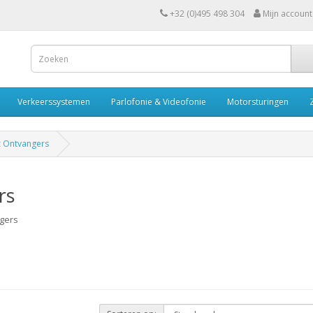
+32 (0)495 498 304
Mijn account
Verkeerssystemen
Parlofonie & Videofonie
Motorsturingen
 Ontvangers
rs
gers