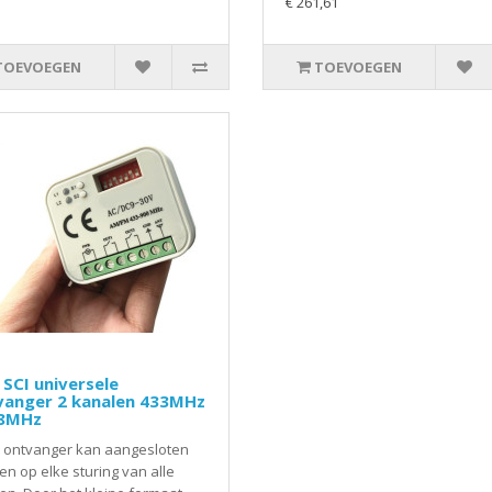
€ 261,61
TOEVOEGEN
TOEVOEGEN
SCI universele
vanger 2 kanalen 433MHz
68MHz
 ontvanger kan aangesloten
n op elke sturing van alle