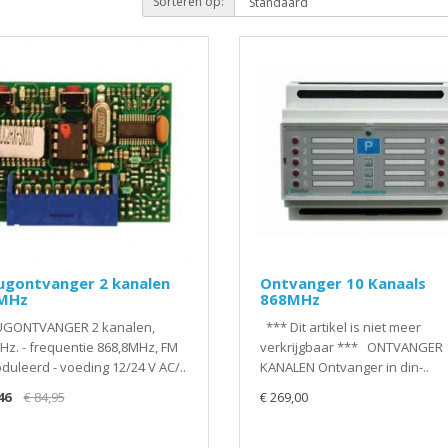
Sorteren op:
ugontvanger 2 kanalen
Ontvanger 10 Kanaals
MHz
868MHz
UGONTVANGER 2 kanalen,
*** Dit artikel is niet meer
z. - frequentie 868,8MHz, FM
verkrijgbaar *** ONTVANGER 
uleerd - voeding 12/24 V AC/..
KANALEN Ontvanger in din-..
46
€ 84,95
€ 269,00