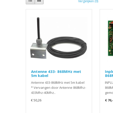
Vergelijken (0)
Antenne 433- 868MHz met
Inpl
5m kabel
868
Antenne 433-868MHz met 5m kabel
INPL
* Vervangen door Antenne 868Mhz-
868MH
433Mhz-40Mhz..
gemod
€ 50,26
€ 76,