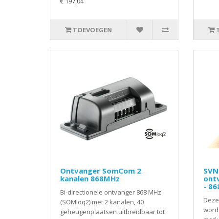
€ 197,04
TOEVOEGEN
Ontvanger SomCom 2
SVN 
kanalen 868MHz
ont
- 8
Bi-directionele ontvanger 868 MHz
Deze
(SOMloq2) met 2 kanalen, 40
worde
geheugenplaatsen uitbreidbaar tot