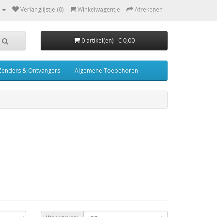
Verlanglijstje (0)
Winkelwagentje
Afrekenen
0 artikel(en) - € 0,00
Zenders & Ontvangers
Algemene Toebehoren