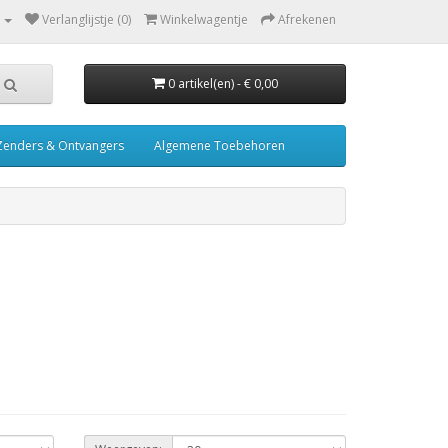
Verlanglijstje (0)
Winkelwagentje
Afrekenen
0 artikel(en) - € 0,00
Zenders & Ontvangers
Algemene Toebehoren