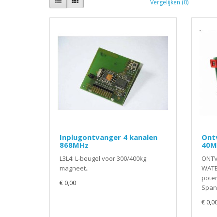
Vergelijken (0)
Inplugontvanger 4 kanalen
Ont
868MHz
40M
L3L4: L-beugel voor 300/400kg
ONTV
magneet..
WATE
poten
€ 0,00
Spann
€ 0,0