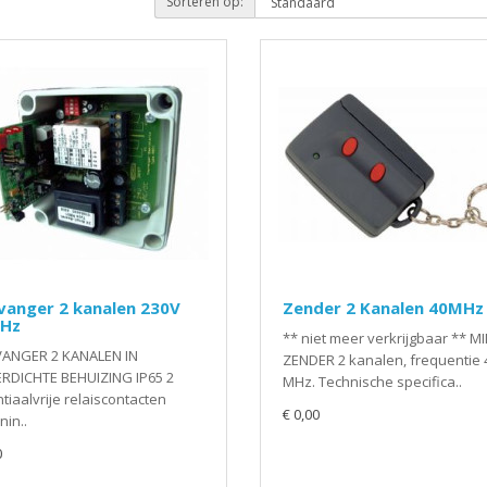
Sorteren op:
vanger 2 kanalen 230V
Zender 2 Kanalen 40MHz
Hz
** niet meer verkrijgbaar ** MI
ANGER 2 KANALEN IN
ZENDER 2 kanalen, frequentie 
RDICHTE BEHUIZING IP65 2
MHz. Technische specifica..
tiaalvrije relaiscontacten
€ 0,00
in..
0