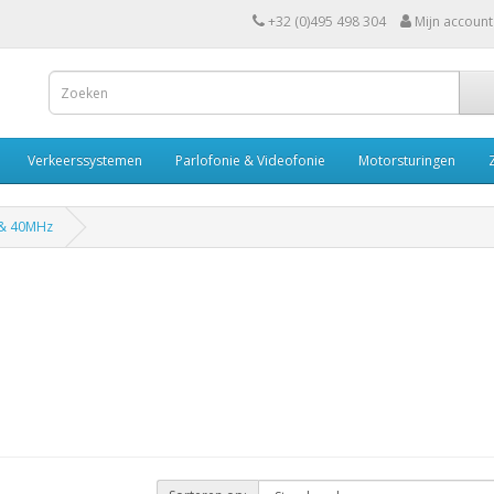
+32 (0)495 498 304
Mijn account
Verkeerssystemen
Parlofonie & Videofonie
Motorsturingen
& 40MHz