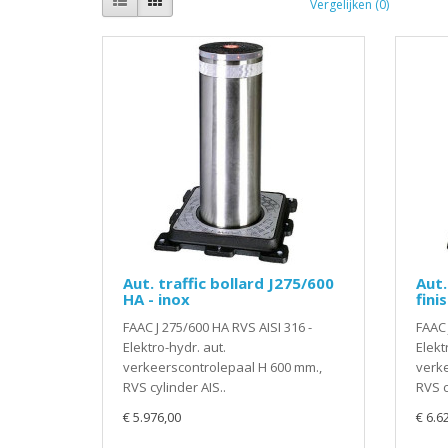
Vergelijken (0)
Aut. traffic bollard J275/600
Aut.
HA - inox
fini
FAAC J 275/600 HA RVS AISI 316 -
FAAC 
Elektro-hydr. aut.
Elekt
verkeerscontrolepaal H 600 mm.,
verke
RVS cylinder AIS..
RVS c
€ 5.976,00
€ 6.6