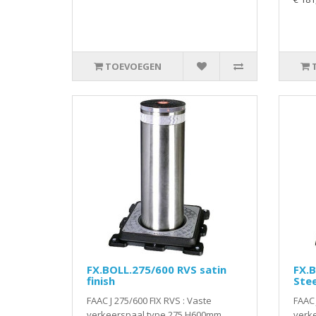
TOEVOEGEN
FX.BOLL.275/600 RVS satin
FX.B
finish
Stee
FAAC J 275/600 FIX RVS : Vaste
FAAC 
verkeerspaal type 275 H600mm,
verk