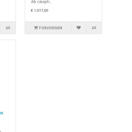
dik cataph..
€ 1.017,00
TOEVOEGEN
in
,