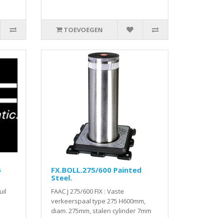
TOEVOEGEN
5
FX.BOLL.275/600 Painted
Steel.
uil
FAAC J 275/600 FIX : Vaste
verkeerspaal type 275 H600mm,
diam. 275mm, stalen cylinder 7mm