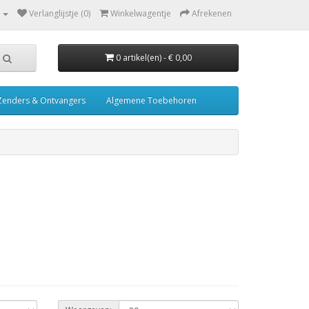
Verlanglijstje (0)
Winkelwagentje
Afrekenen
0 artikel(en) - € 0,00
Zenders & Ontvangers
Algemene Toebehoren