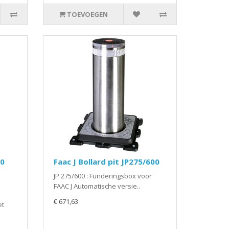
TOEVOEGEN
00
Faac J Bollard pit JP275/600
JP 275/600 : Funderingsbox voor
FAAC J Automatische versie..
€ 671,63
et