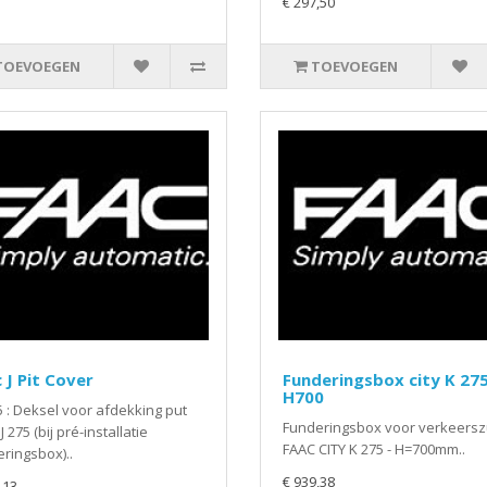
€ 297,50
TOEVOEGEN
TOEVOEGEN
 J Pit Cover
Funderingsbox city K 27
H700
5 : Deksel voor afdekking put
Funderingsbox voor verkeersz
J 275 (bij pré-installatie
FAAC CITY K 275 - H=700mm..
ringsbox)..
€ 939,38
,13