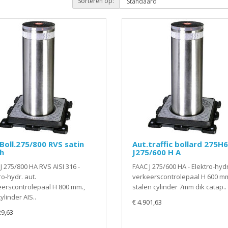
Sorteren op:
Boll.275/800 RVS satin
Aut.traffic bollard 275H
sh
J275/600 H A
J 275/800 HA RVS AISI 316 -
FAAC J 275/600 HA - Elektro-hydr
ro-hydr. aut.
verkeerscontrolepaal H 600 mm
erscontrolepaal H 800 mm.,
stalen cylinder 7mm dik catap..
ylinder AIS..
€ 4.901,63
29,63