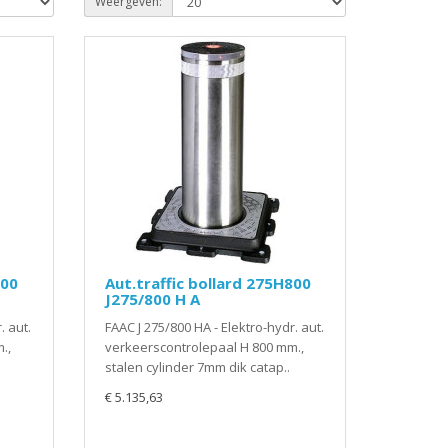
Weergeven:
600
Aut.traffic bollard 275H800
J275/800 H A
. aut.
FAAC J 275/800 HA - Elektro-hydr. aut.
.,
verkeerscontrolepaal H 800 mm.,
stalen cylinder 7mm dik catap..
€ 5.135,63