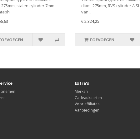
 275mm, stalen cylinder 7mm
diam. 275mm, RVS cylinder AISI
ataph..
van ..
66,63
€ 2.324,25
TOEVOEGEN
TOEVOEGEN
ervice
Extra's
 opnemen
Merken
ren
Cadeaukaarten
Voor affiliates
Aanbiedingen