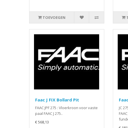
TOEVOEGEN
Faac J FIX Bollard Pit
Faac
FAAC JPF 275 : Vloerkroon voor vaste
JC 27
paal FAAC J 275..
FAAC 
funde
€ 568,13
€ 181