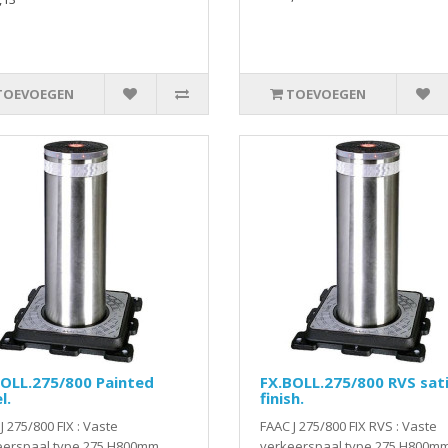
TOEVOEGEN
TOEVOEGEN
OLL.275/800 Painted
FX.BOLL.275/800 RVS sat
l.
finish.
J 275/800 FIX : Vaste
FAAC J 275/800 FIX RVS : Vaste
eerspaal type 275 H800mm,
verkeerspaal type 275 H800mm