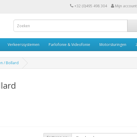
+32 (0)495 498 304
Mijn account
Verkeerssystemen
Parlofonie & Videofonie
Motorsturingen
n / Bollard
llard