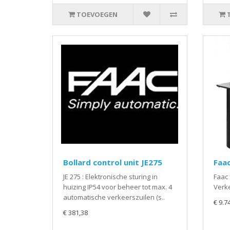
TOEVOEGEN
Bollard control unit JE275
Faac
JE 275 : Elektronische sturing in
Faac 
huizing IP54 voor beheer tot max. 4
Verke
automatische verkeerszuilen (s..
€ 9.7
€ 381,38