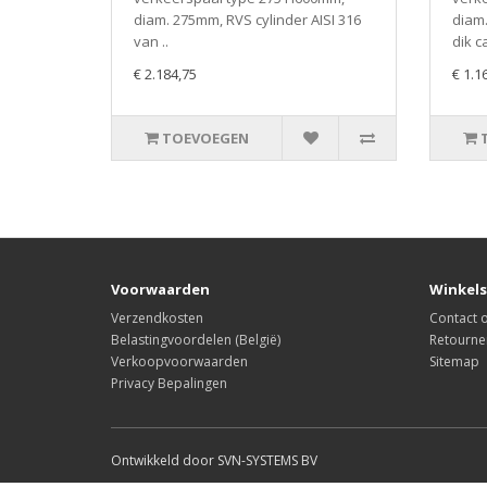
diam. 275mm, RVS cylinder AISI 316
diam.
van ..
dik c
€ 2.184,75
€ 1.1
TOEVOEGEN
Voorwaarden
Winkels
Verzendkosten
Contact
Belastingvoordelen (België)
Retourne
Verkoopvoorwaarden
Sitemap
Privacy Bepalingen
Ontwikkeld door SVN-SYSTEMS BV