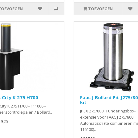
TOEVOEGEN
TOEVOEGEN
 City K 275 H700
Faac J Bollard Pit J275/8
kit
City K 275 H700 - 111006 -
JPEX 275/800 : Funderingsbox-
erscontrolepalen / Bollard..
extensie voor FAAC J 275/800
49,25
Automatisch (te combineren m
116100)..