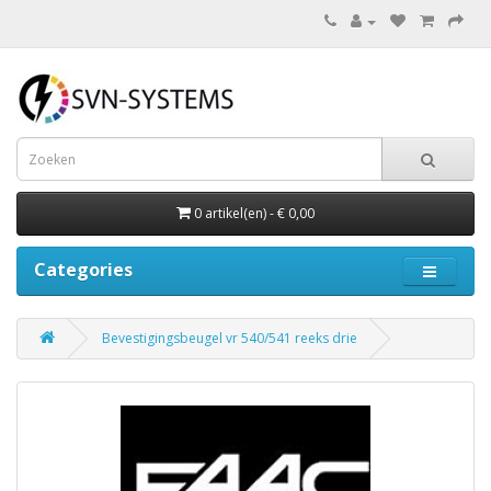
0 artikel(en) - € 0,00
Categories
Bevestigingsbeugel vr 540/541 reeks drie