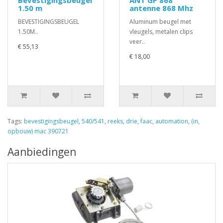
Bevestigingsbeugel
ANT GP 868
1.50 m
antenne 868 Mhz
BEVESTIGINGSBEUGEL
Aluminum beugel met
1.50M..
vleugels, metalen clips
veer..
€ 55,13
€ 18,00
Tags:
bevestigingsbeugel
,
540/541
,
reeks
,
drie
,
faac
,
automation
,
(in
,
opbouw) mac 390721
Aanbiedingen