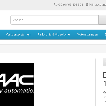
+32 (0)495 498 304
Mijn account
Verkeerssystemen
Parlofonie & Videofonie
Motorsturingen
Me
Pr
Be