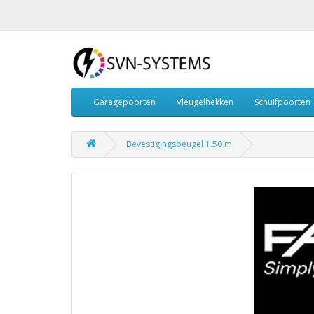
Garagepoorten
Vleugelhekken
Schuifpoorten
Bevestigingsbeugel 1.50 m