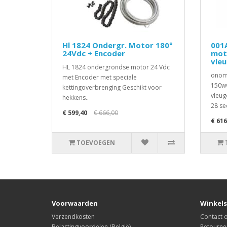
Hl 1824 Ondergr. Motor 180°
001
24Vdc + Encoder
mot
vle
HL 1824 ondergrondse motor 24 Vdc
onomk
met Encoder met speciale
150wv
kettingoverbrenging Geschikt voor
vleug
hekkens..
28 se
€ 599,40
€ 666,00
€ 616
TOEVOEGEN
Voorwaarden
Winkels
Verzendkosten
Contact
Belastingvoordelen (België)
Retourne