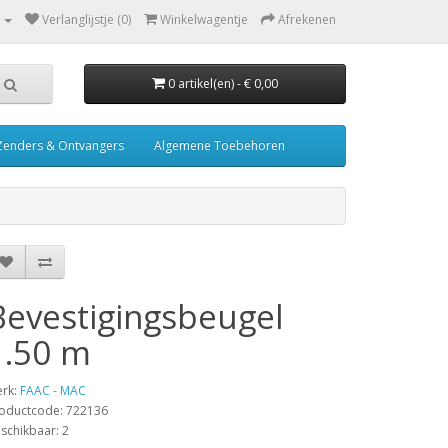
Verlanglijstje (0)
Winkelwagentje
Afrekenen
0 artikel(en) - € 0,00
Zenders & Ontvangers
Algemene Toebehoren
Bevestigingsbeugel
1.50 m
rk:
FAAC - MAC
oductcode: 722136
schikbaar: 2