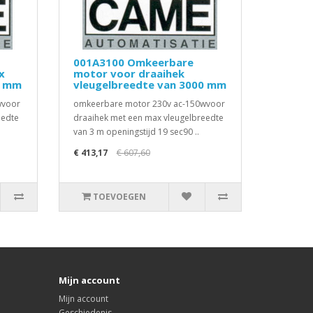
001A3100 Omkeerbare
x
motor voor draaihek
0 mm
vleugelbreedte van 3000 mm
wvoor
omkeerbare motor 230v ac-150wvoor
eedte
draaihek met een max vleugelbreedte
van 3 m openingstijd 19 sec90 ..
€ 413,17
€ 607,60
TOEVOEGEN
Mijn account
Mijn account
Geschiedenis