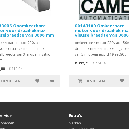
A3006 Onomkeerbare
001A3100 Omkeerbare
or voor draaihekmax
motor voor draaihek ma
ugelbreedte van 3000 mm
vleugelbreedte van 300
eerbare motor 230v ac-
omkeerbare motor 230v ac-150
oor draaihek met een max
draaihek met een max vleugelbr
elbreedte van 3 m openingstijd
van 3 m openingstijd 19 sec90 ..
c9..
€ 395,71
€ 581,92
,80
€ 712,94
TOEVOEGEN
TOEVOEGEN
ervice
Extra's
 opnemen
Merken
ren
Cadeaukaarten