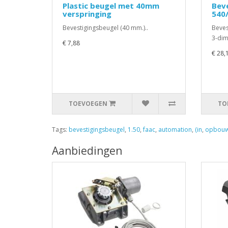
Plastic beugel met 40mm
Beve
verspringing
540/
Bevestigingsbeugel (40 mm.)..
Beves
3-dim
€ 7,88
€ 28,
TOEVOEGEN
TO
Tags:
bevestigingsbeugel
,
1.50
,
faac
,
automation
,
(in
,
opbouw
Aanbiedingen