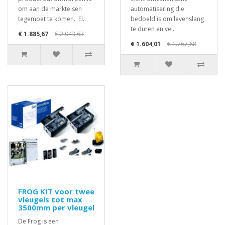
om aan de markteisen
automatisering die
tegemoet te komen. El..
bedoeld is om levenslang
te duren en vei..
€ 1.885,67
€ 2.043,63
€ 1.604,01
€ 1.767,68
FROG KIT voor twee
vleugels tot max
3500mm per vleugel
De Frog is een