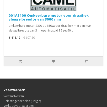
001A3100 Omkeerbare motor voor draaihek
vleugelbreedte van 3000 mm
omkeerbare motor 230v ac-150wvoor draaihek met een max
vleugelbreedte van 3 m openingstijd 19 sec90 ..
€ 413,17
€ 607,60
Voorwaarden
Verzendkosten
Belastingvoordelen (België)
Verkoopvoorwaarden