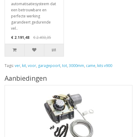
automatisatiesysteem dat
een betrouwbare en
perfecte werking
garandeert gedurende
vel..
€ 2.191,48
€ 2.493,35
Tags:
ver
,
kit
,
voor
,
garagepoort
,
tot
,
3000mm
,
came
,
kits v900
Aanbiedingen