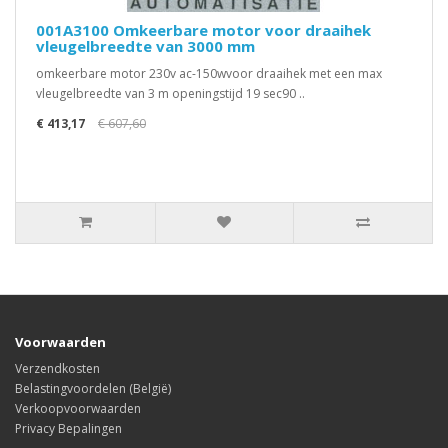
001A3100 Omkeerbare motor voor draaihek
vleugelbreedte van 3000 mm
omkeerbare motor 230v ac-150wvoor draaihek met een max
vleugelbreedte van 3 m openingstijd 19 sec90 ..
€ 413,17
€ 607,60
Voorwaarden
Verzendkosten
Belastingvoordelen (België)
Verkoopvoorwaarden
Privacy Bepalingen