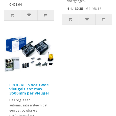
voetganger..
€ 451,94
€ 1.130,35
€ 1.468,16
FROG KIT voor twee
vleugels tot max
3500mm per vleugel
De Frog is een
automatisatiesysteem dat
een betrouwbare en
perfecte werking