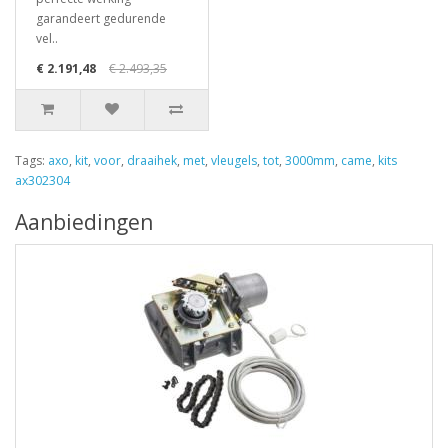
garandeert gedurende
vel..
€ 2.191,48
€ 2.493,35
Tags:
axo
,
kit
,
voor
,
draaihek
,
met
,
vleugels
,
tot
,
3000mm
,
came
,
kits
ax302304
Aanbiedingen