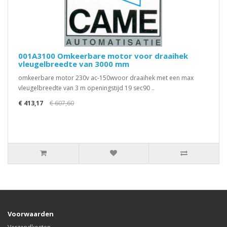
001A3100 Omkeerbare motor voor draaihek
vleugelbreedte van 3000 mm
omkeerbare motor 230v ac-150wvoor draaihek met een max
vleugelbreedte van 3 m openingstijd 19 sec90 ..
€ 413,17
€ 607,60
Voorwaarden