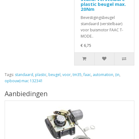
plastic beugel max.
20Nm
Bevestigingsbeugel
standaard (verstelbaar)
voor buismotor FAAC T-
MODE..
€ 6,75
Tags:
standaard
,
plastic
,
beugel
,
voor
,
tm35
,
faac
,
automation
,
(in
,
opbouw) mac 132341
Aanbiedingen