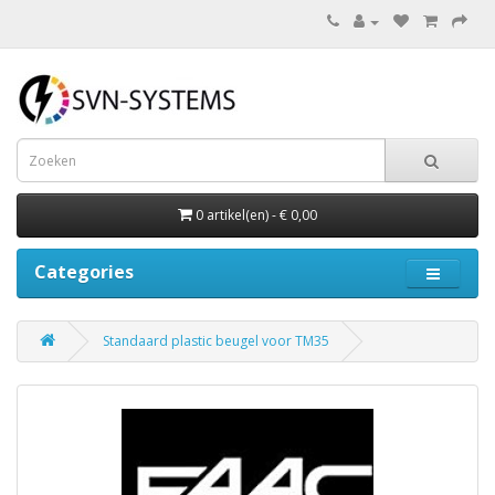
0 artikel(en) - € 0,00
Categories
Standaard plastic beugel voor TM35