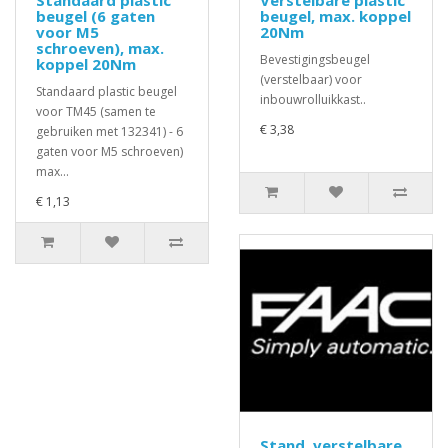
Standaard plastic
Verstelbare plastic
beugel (6 gaten
beugel, max. koppel
voor M5
20Nm
schroeven), max.
Bevestigingsbeugel
koppel 20Nm
(verstelbaar) voor
Standaard plastic beugel
inbouwrolluikkast..
voor TM45 (samen te
€ 3,38
gebruiken met 132341) - 6
gaten voor M5 schroeven)
max...
€ 1,13
Stand. verstelbare