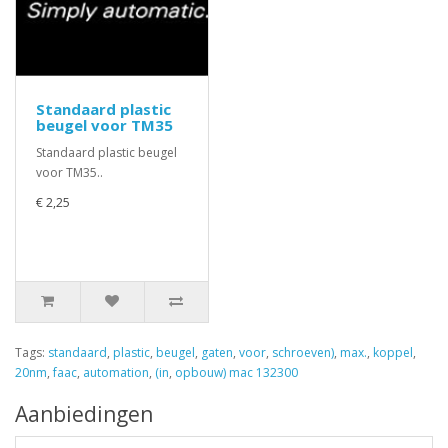
Standaard plastic
beugel voor TM35
Standaard plastic beugel
voor TM35..
€ 2,25
Tags:
standaard
,
plastic
,
beugel
,
gaten
,
voor
,
schroeven)
,
max.
,
koppel
,
20nm
,
faac
,
automation
,
(in
,
opbouw) mac 132300
Aanbiedingen