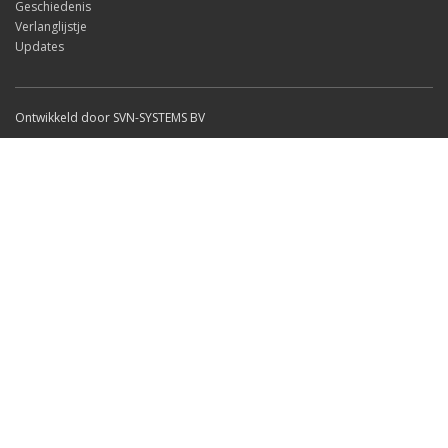
Geschiedenis
Verlanglijstje
Updates
Ontwikkeld door SVN-SYSTEMS BV