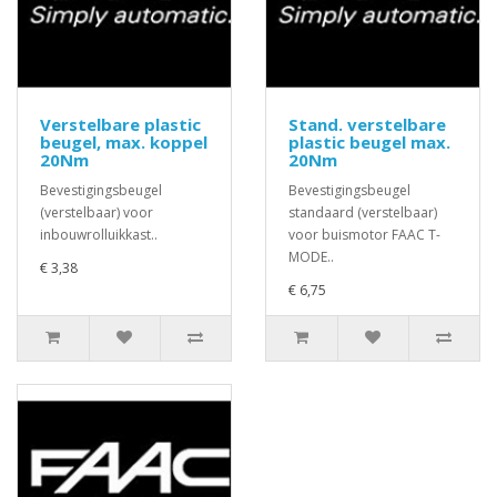
Verstelbare plastic
Stand. verstelbare
beugel, max. koppel
plastic beugel max.
20Nm
20Nm
Bevestigingsbeugel
Bevestigingsbeugel
(verstelbaar) voor
standaard (verstelbaar)
inbouwrolluikkast..
voor buismotor FAAC T-
MODE..
€ 3,38
€ 6,75