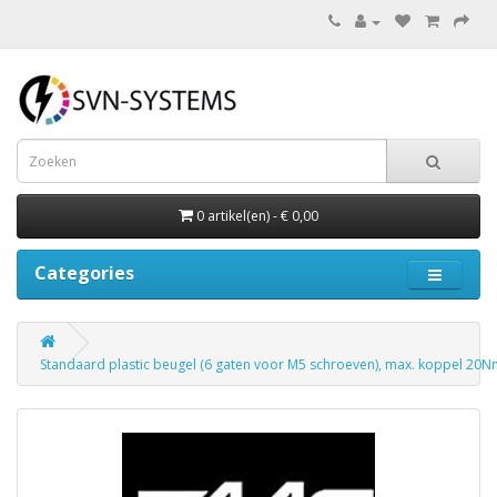
0 artikel(en) - € 0,00
Categories
Standaard plastic beugel (6 gaten voor M5 schroeven), max. koppel 20