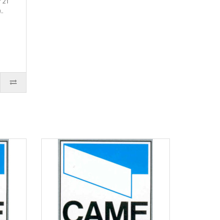
° 21
..