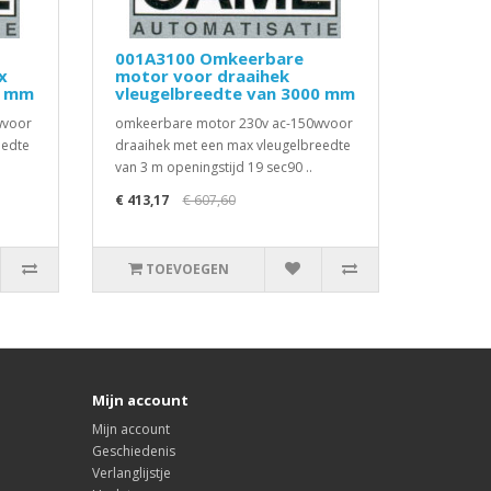
001A3100 Omkeerbare
x
motor voor draaihek
0 mm
vleugelbreedte van 3000 mm
wvoor
omkeerbare motor 230v ac-150wvoor
eedte
draaihek met een max vleugelbreedte
van 3 m openingstijd 19 sec90 ..
€ 413,17
€ 607,60
TOEVOEGEN
Mijn account
Mijn account
Geschiedenis
Verlanglijstje