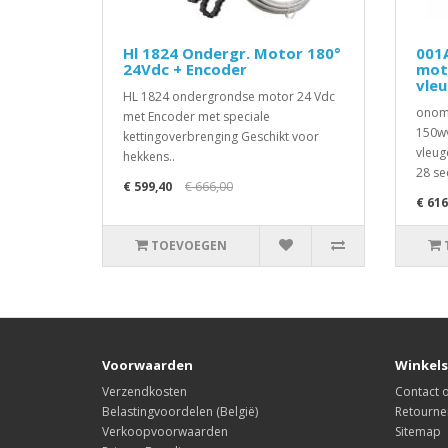
Hl 1824 Ondergr. Motor 180°
001
24Vdc + Encoder
mot
vle
HL 1824 ondergrondse motor 24 Vdc
onomk
met Encoder met speciale
150wv
kettingoverbrenging Geschikt voor
vleug
hekkens..
28 se
€ 599,40
€ 666,00
€ 616
TOEVOEGEN
Voorwaarden
Winkels
Verzendkosten
Contact
Belastingvoordelen (België)
Retourne
Verkoopvoorwaarden
Sitemap