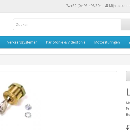
+32 (0)495 498 304
Mijn account
Verkeerssystemen
Parlofonie & Videofonie
Motorsturingen
Me
Pr
Be
€