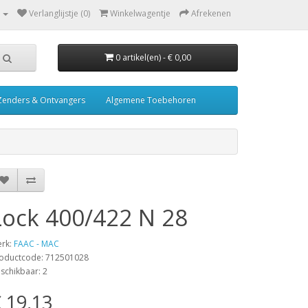
Verlanglijstje (0)
Winkelwagentje
Afrekenen
0 artikel(en) - € 0,00
Zenders & Ontvangers
Algemene Toebehoren
Lock 400/422 N 28
rk:
FAAC - MAC
oductcode: 712501028
schikbaar: 2
 19,13