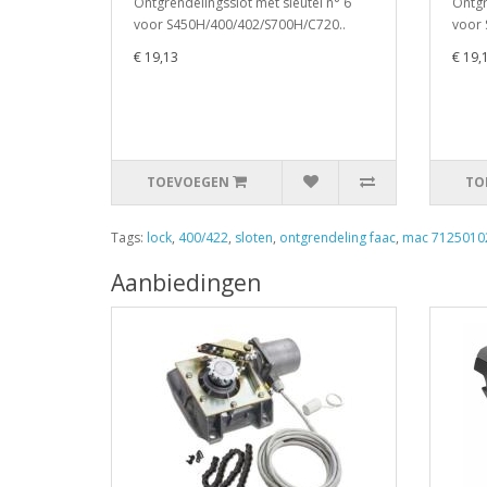
Ontgrendelingsslot met sleutel n° 6
Ontgr
voor S450H/400/402/S700H/C720..
voor 
€ 19,13
€ 19,
TOEVOEGEN
TO
Tags:
lock
,
400/422
,
sloten
,
ontgrendeling faac
,
mac 7125010
Aanbiedingen