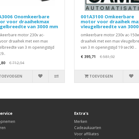
A3006 Onomkeerbare
001A3100 Omkeerbare
or voor draaihekmax
motor voor draaihek ma
ugelbreedte van 3000 mm
vleugelbreedte van 300
eerbare motor 230v ac-
omkeerbare motor 230v ac-150
oor draaihek met een max
draaihek met een max vleugelbr
elbreedte van 3 m openingstijd
van 3 m openingstijd 19 sec90 ..
c9..
€ 395,71
€ 581,92
,80
€ 712,94
TOEVOEGEN
TOEVOEGEN
ervice
Extra's
 opnemen
Merken
ren
Cadeaukaarten
Voor affiliates