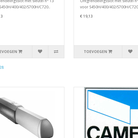
endelingsslot met sleutel n° 13
Ontgrendelingsslot met sleutel n
S450H/400/402/S700H/C720..
voor S450H/400/402/S700H/C720
13
€ 19,13
EVOEGEN
TOEVOEGEN
28