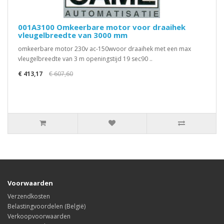
001A3100 Omkeerbare motor voor draaihek
vleugelbreedte van 3000 mm
omkeerbare motor 230v ac-150wvoor draaihek met een max
vleugelbreedte van 3 m openingstijd 19 sec90 ..
€ 413,17
€ 607,60
Voorwaarden
Verzendkosten
Belastingvoordelen (België)
Verkoopvoorwaarden