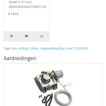
sleutel n° 21 voor
S450H/400/402/S700H/C720..
€ 19,13
Tags:
lock
,
400/422
,
sloten
,
ontgrendeling faac
,
mac 712501002
Aanbiedingen