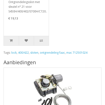
Ontgrendelingsslot met
sleutel n° 21 voor
S450H/400/402/S700H/C720..
€ 19,13
Tags:
lock
,
400/422
,
sloten
,
ontgrendeling faac
,
mac 712501024
Aanbiedingen