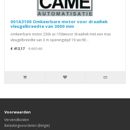
001A3100 Omkeerbare motor voor draaihek
vleugelbreedte van 3000 mm
omkeerbare motor 230v ac-150wvoor draaihek met een max
vleugelbreedte van 3 m openingstijd 19 sec90 ..
€ 413,17
€ 607,60
Voorwaarden
Verzendkosten
Belastingvoordelen (België)