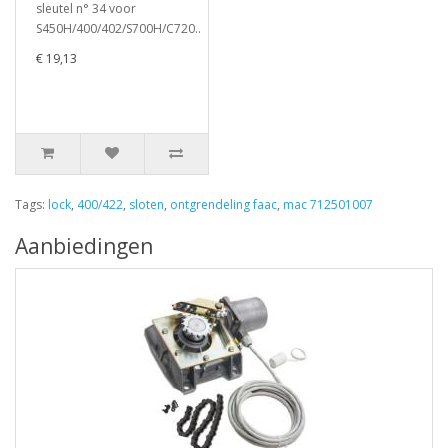
sleutel n° 34 voor
S450H/400/402/S700H/C720..
€ 19,13
Tags:
lock
,
400/422
,
sloten
,
ontgrendeling faac
,
mac 712501007
Aanbiedingen