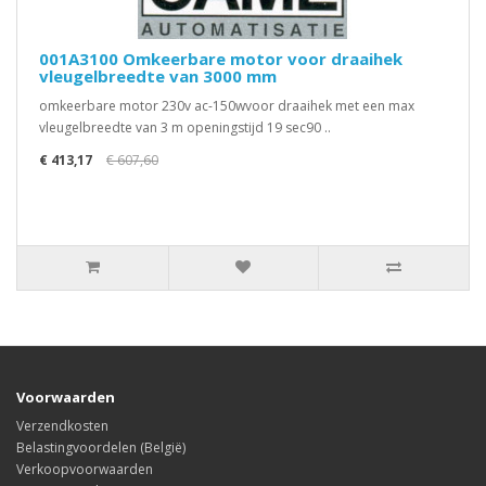
001A3100 Omkeerbare motor voor draaihek
vleugelbreedte van 3000 mm
omkeerbare motor 230v ac-150wvoor draaihek met een max
vleugelbreedte van 3 m openingstijd 19 sec90 ..
€ 413,17
€ 607,60
Voorwaarden
Verzendkosten
Belastingvoordelen (België)
Verkoopvoorwaarden