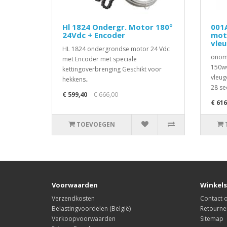
Hl 1824 Ondergr. Motor 180°
001
24Vdc + Encoder
mot
vle
HL 1824 ondergrondse motor 24 Vdc
onomk
met Encoder met speciale
150wv
kettingoverbrenging Geschikt voor
vleug
hekkens..
28 se
€ 599,40
€ 666,00
€ 616
TOEVOEGEN
Voorwaarden
Winkels
Verzendkosten
Contact
Belastingvoordelen (België)
Retourne
Verkoopvoorwaarden
Sitemap