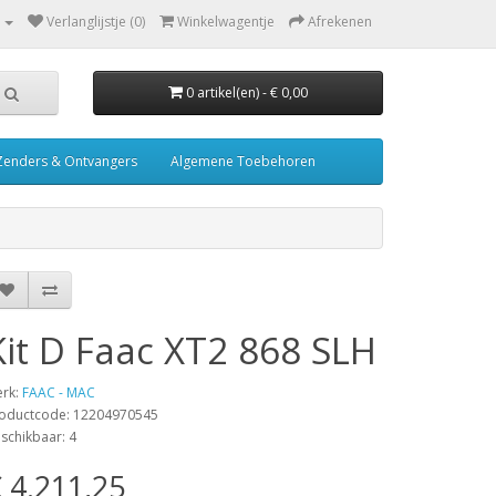
Verlanglijstje (0)
Winkelwagentje
Afrekenen
0 artikel(en) - € 0,00
Zenders & Ontvangers
Algemene Toebehoren
Kit D Faac XT2 868 SLH
rk:
FAAC - MAC
oductcode: 12204970545
schikbaar: 4
 4.211,25