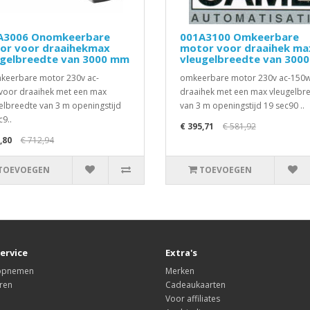
A3006 Onomkeerbare
001A3100 Omkeerbare
or voor draaihekmax
motor voor draaihek ma
ugelbreedte van 3000 mm
vleugelbreedte van 300
eerbare motor 230v ac-
omkeerbare motor 230v ac-150
oor draaihek met een max
draaihek met een max vleugelbr
elbreedte van 3 m openingstijd
van 3 m openingstijd 19 sec90 ..
c9..
€ 395,71
€ 581,92
,80
€ 712,94
TOEVOEGEN
TOEVOEGEN
ervice
Extra's
 opnemen
Merken
ren
Cadeaukaarten
Voor affiliates