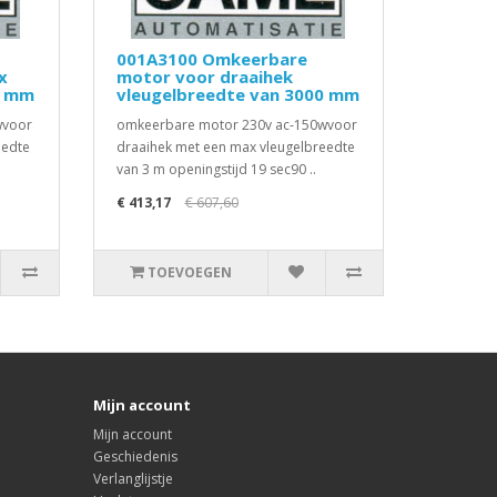
001A3100 Omkeerbare
x
motor voor draaihek
0 mm
vleugelbreedte van 3000 mm
wvoor
omkeerbare motor 230v ac-150wvoor
eedte
draaihek met een max vleugelbreedte
van 3 m openingstijd 19 sec90 ..
€ 413,17
€ 607,60
TOEVOEGEN
Mijn account
Mijn account
Geschiedenis
Verlanglijstje