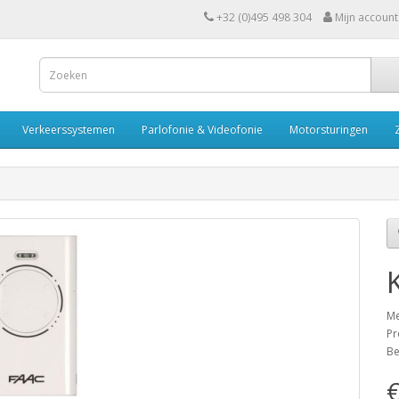
+32 (0)495 498 304
Mijn account
Verkeerssystemen
Parlofonie & Videofonie
Motorsturingen
Me
Pr
Be
€