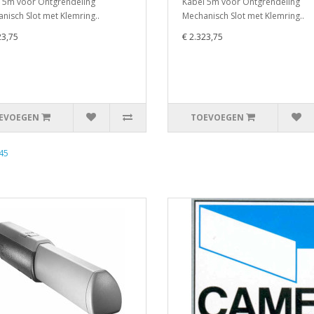
 5m voor Ontgrendeling
Kabel 5m voor Ontgrendeling
nisch Slot met Klemring..
Mechanisch Slot met Klemring..
23,75
€ 2.323,75
EVOEGEN
TOEVOEGEN
45