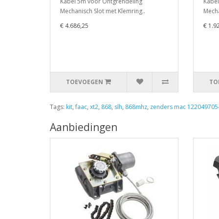
Kabel 5m voor Ontgrendeling
Kabel
Mechanisch Slot met Klemring..
Mecha
€ 4.686,25
€ 1.9
TOEVOEGEN
TO
Tags:
kit
,
faac
,
xt2
,
868
,
slh
,
868mhz
,
zenders mac 122049705
Aanbiedingen