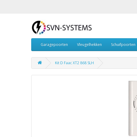
Garagepoorten
Vleugelhekken
Schuifpoorten
Kit D Faac XT2 868 SLH