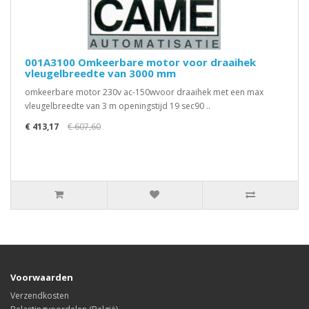
001A3100 Omkeerbare motor voor draaihek
vleugelbreedte van 3000 mm
omkeerbare motor 230v ac-150wvoor draaihek met een max
vleugelbreedte van 3 m openingstijd 19 sec90 ..
€ 413,17
€ 607,60
Voorwaarden
Verzendkosten