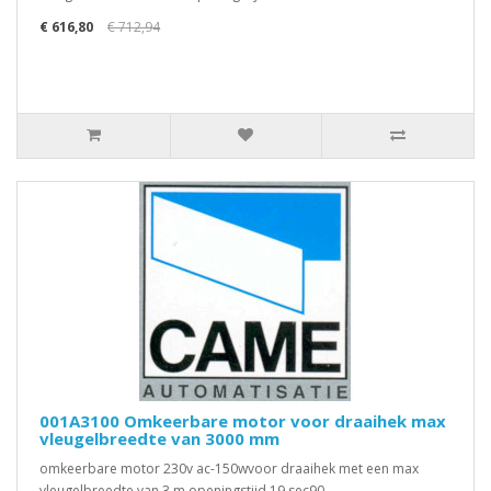
€ 616,80
€ 712,94
001A3100 Omkeerbare motor voor draaihek max
vleugelbreedte van 3000 mm
omkeerbare motor 230v ac-150wvoor draaihek met een max
vleugelbreedte van 3 m openingstijd 19 sec90 ..