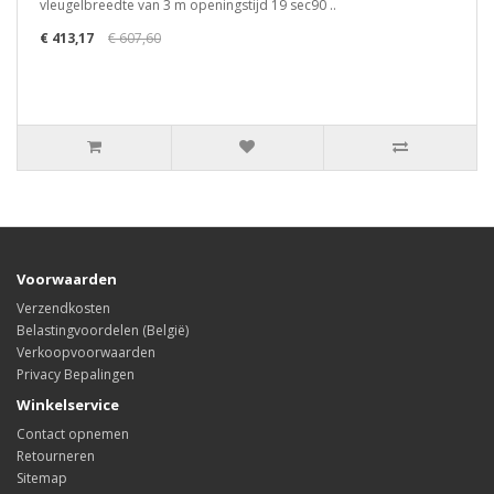
vleugelbreedte van 3 m openingstijd 19 sec90 ..
€ 413,17
€ 607,60
Voorwaarden
Verzendkosten
Belastingvoordelen (België)
Verkoopvoorwaarden
Privacy Bepalingen
Winkelservice
Contact opnemen
Retourneren
Sitemap