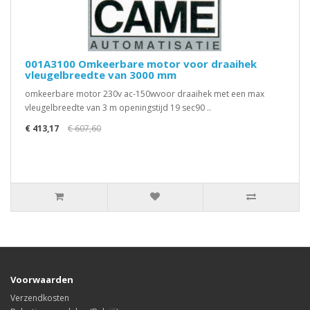
001A3100 Omkeerbare motor voor draaihek
vleugelbreedte van 3000 mm
omkeerbare motor 230v ac-150wvoor draaihek met een max
vleugelbreedte van 3 m openingstijd 19 sec90 ..
€ 413,17
€ 607,60
Voorwaarden
Verzendkosten