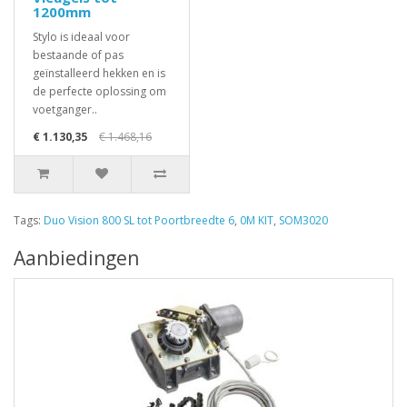
1200mm
Stylo is ideaal voor
bestaande of pas
geïnstalleerd hekken en is
de perfecte oplossing om
voetganger..
€ 1.130,35
€ 1.468,16
Tags:
Duo Vision 800 SL tot Poortbreedte 6
,
0M KIT
,
SOM3020
Aanbiedingen