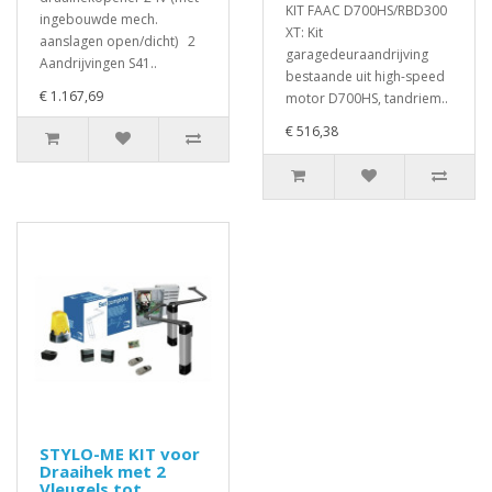
KIT FAAC D700HS/RBD300
ingebouwde mech.
XT: Kit
aanslagen open/dicht) 2
garagedeuraandrijving
Aandrijvingen S41..
bestaande uit high-speed
€ 1.167,69
motor D700HS, tandriem..
€ 516,38
STYLO-ME KIT voor
Draaihek met 2
Vleugels tot