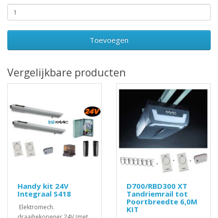
Toevoegen
Vergelijkbare producten
Handy kit 24V
D700/RBD300 XT
Integraal S418
Tandriemrail tot
Poortbreedte 6,0M
Elektromech.
KIT
draaihekopener 24V (met