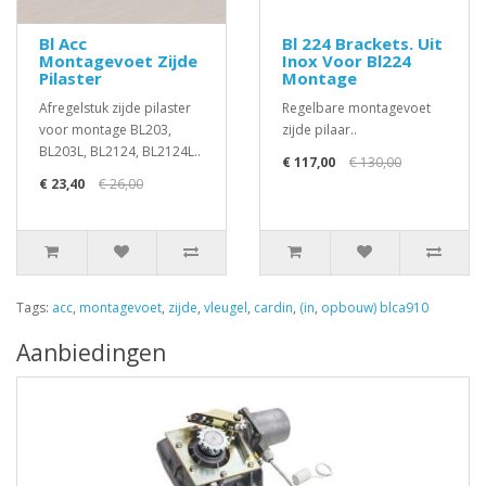
Bl Acc
Bl 224 Brackets. Uit
Montagevoet Zijde
Inox Voor Bl224
Pilaster
Montage
Afregelstuk zijde pilaster
Regelbare montagevoet
voor montage BL203,
zijde pilaar..
BL203L, BL2124, BL2124L..
€ 117,00
€ 130,00
€ 23,40
€ 26,00
Tags:
acc
,
montagevoet
,
zijde
,
vleugel
,
cardin
,
(in
,
opbouw) blca910
Aanbiedingen