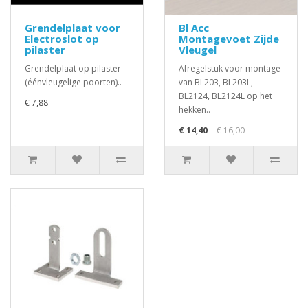
Grendelplaat voor
Bl Acc
Electroslot op
Montagevoet Zijde
pilaster
Vleugel
Grendelplaat op pilaster
Afregelstuk voor montage
(éénvleugelige poorten)..
van BL203, BL203L,
BL2124, BL2124L op het
€ 7,88
hekken..
€ 14,40
€ 16,00