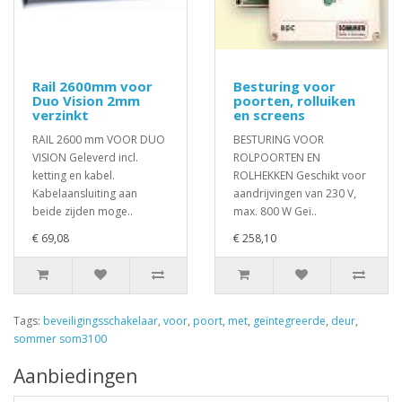
Rail 2600mm voor
Besturing voor
Duo Vision 2mm
poorten, rolluiken
verzinkt
en screens
RAIL 2600 mm VOOR DUO
BESTURING VOOR
VISION Geleverd incl.
ROLPOORTEN EN
ketting en kabel.
ROLHEKKEN Geschikt voor
Kabelaansluiting aan
aandrijvingen van 230 V,
beide zijden moge..
max. 800 W Geï..
€ 69,08
€ 258,10
Tags:
beveiligingsschakelaar
,
voor
,
poort
,
met
,
geïntegreerde
,
deur
,
sommer som3100
Aanbiedingen