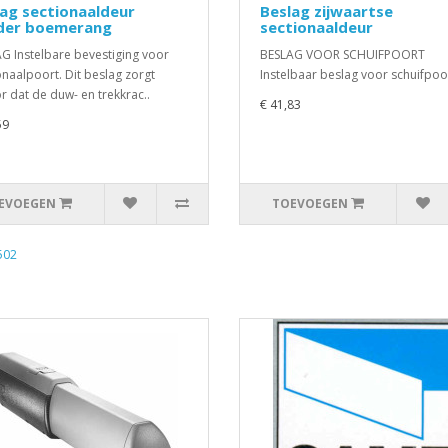
ag sectionaaldeur
Beslag zijwaartse
der boemerang
sectionaaldeur
G Instelbare bevestiging voor
BESLAG VOOR SCHUIFPOORT
onaalpoort. Dit beslag zorgt
Instelbaar beslag voor schuifpoor
r dat de duw- en trekkrac..
€ 41,83
59
EVOEGEN
TOEVOEGEN
502