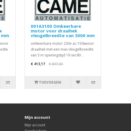
001A3100 Omkeerbare
x
motor voor draaihek
0 mm
vleugelbreedte van 3000 mm
wvoor
omkeerbare motor 230v ac-150wvoor
eedte
draaihek met een max vleugelbreedte
van 3 m openingstijd 19 sec90 ..
€ 413,17
€ 607,60
TOEVOEGEN
Mijn account
Mijn account
Geschiedenis