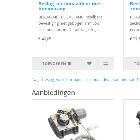
Beslag sectionaaldeur met
Besl
boemerang
zon
BESLAG MET BOEMERANG Instelbare
BESLA
bevestiging met gebogen arm voor
secti
sectionaalpoort. Dit beslag zorgt ..
ervoo
€ 40,05
€ 27,
TOEVOEGEN
TO
Tags:
beslag
,
voor
,
hörmann
,
sectionaaldeur
,
sommer som1
Aanbiedingen