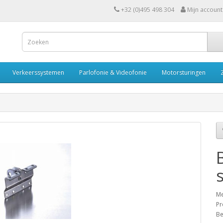
+32 (0)495 498 304
Mijn account
Verkeerssystemen
Parlofonie & Videofonie
Motorsturingen
Me
Pr
Be