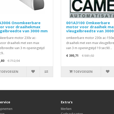
A3006 Onomkeerbare
001A3100 Omkeerbare
or voor draaihekmax
motor voor draaihek ma
ugelbreedte van 3000 mm
vleugelbreedte van 300
eerbare motor 230v ac-
omkeerbare motor 230v ac-150
oor draaihek met een max
draaihek met een max vleugelbr
elbreedte van 3 m openingstijd
van 3 m openingstijd 19 sec90 ..
c9..
€ 395,71
€ 581,92
,80
€ 712,94
TOEVOEGEN
TOEVOEGEN
ervice
Extra's
 opnemen
Merken
ren
Cadeaukaarten