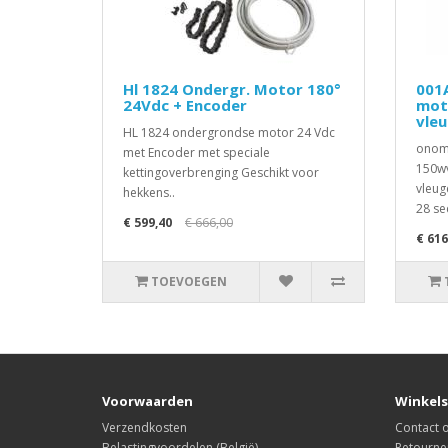
Hl 1824 Ondergr. Motor 180°
001
24Vdc + Encoder
mot
vle
HL 1824 ondergrondse motor 24 Vdc
onomk
met Encoder met speciale
150wv
kettingoverbrenging Geschikt voor
vleug
hekkens..
28 se
€ 599,40
€ 666,00
€ 616
TOEVOEGEN
Voorwaarden
Winkels
Verzendkosten
Contact
Belastingvoordelen (België)
Retourne