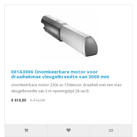
001A3006 Onomkeerbare motor voor
draaihekmax vleugelbreedte van 3000 mm
onomkeerbare motor 230v ac-150wvoor draaihek met een max
vleugelbreedte van 3 m openingstijd 28 sec9..
€ 616,80
€ 712,94