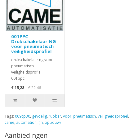
001PPC
Drukschakelaar NG
voor pneumatisch
veiligheidsprofiel
drukschakelaar ng voor
pneumatisch
veiligheidsprofiel,
001ppc..
€ 15,28
€ 22,46
Tags:
009cp30
,
gevoelig
,
rubber
,
voor
,
pneumatisch
,
veiligheidsprofiel
,
came
,
automation
,
(in
,
opbouw)
Aanbiedingen