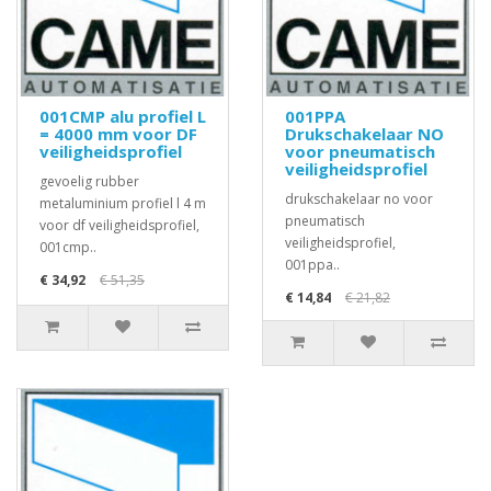
001CMP alu profiel L
001PPA
= 4000 mm voor DF
Drukschakelaar NO
veiligheidsprofiel
voor pneumatisch
veiligheidsprofiel
gevoelig rubber
drukschakelaar no voor
metaluminium profiel l 4 m
pneumatisch
voor df veiligheidsprofiel,
veiligheidsprofiel,
001cmp..
001ppa..
€ 34,92
€ 51,35
€ 14,84
€ 21,82