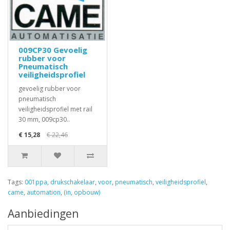
009CP30 Gevoelig
rubber voor
Pneumatisch
veiligheidsprofiel
gevoelig rubber voor
pneumatisch
veiligheidsprofiel met rail
30 mm, 009cp30..
€ 15,28
€ 22,46
Tags:
001ppa
,
drukschakelaar
,
voor
,
pneumatisch
,
veiligheidsprofiel
,
came
,
automation
,
(in
,
opbouw)
Aanbiedingen