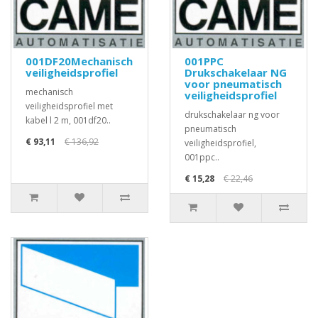
001DF20Mechanisch
001PPC
veiligheidsprofiel
Drukschakelaar NG
voor pneumatisch
mechanisch
veiligheidsprofiel
veiligheidsprofiel met
drukschakelaar ng voor
kabel l 2 m, 001df20..
pneumatisch
€ 93,11
€ 136,92
veiligheidsprofiel,
001ppc..
€ 15,28
€ 22,46