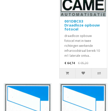
001DBC03
Draadloze opbouw
fotocel
draadloze opbouw
fotocel met in twee
richtingen werkende
infraroodstraal bereik 10
m1 laterale ontva..
€ 64,74
€ 95,20