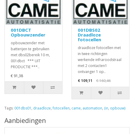
001DBCT
001DBS02
Opbouwzender
Draadloze
fotocellen
opbouwzender met
draadloze fotocellen met
batterijen te gebruiken
in twee richtingen
met dbs02bereik 10 m,
werkende infraroodstraal
001dbct *** UIT
met 2 contacten1
PRODUCTIE ***..
ontvanger 1 op..
€ 91,38
€ 109,11
€ 160,46
Tags:
001dbs01
,
draadloze
,
fotocellen
,
came
,
automation
,
(in
,
opbouw)
Aanbiedingen