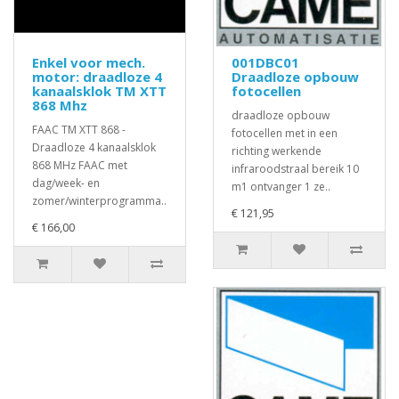
Enkel voor mech.
001DBC01
motor: draadloze 4
Draadloze opbouw
kanaalsklok TM XTT
fotocellen
868 Mhz
draadloze opbouw
FAAC TM XTT 868 -
fotocellen met in een
Draadloze 4 kanaalsklok
richting werkende
868 MHz FAAC met
infraroodstraal bereik 10
dag/week- en
m1 ontvanger 1 ze..
zomer/winterprogramma..
€ 121,95
€ 166,00