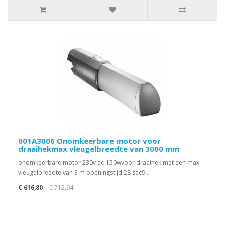
001A3006 Onomkeerbare motor voor
draaihekmax vleugelbreedte van 3000 mm
onomkeerbare motor 230v ac-150wvoor draaihek met een max
vleugelbreedte van 3 m openingstijd 28 sec9..
€ 616,80
€ 712,94