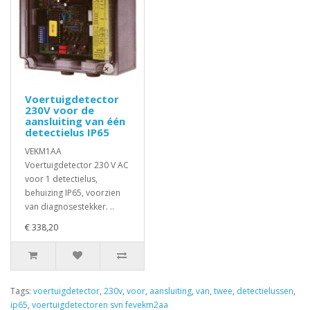
Voertuigdetector
230V voor de
aansluiting van één
detectielus IP65
VEKM1AA
Voertuigdetector 230 V AC
voor 1 detectielus,
behuizing IP65, voorzien
van diagnosestekker. ..
€ 338,20
Tags:
voertuigdetector
,
230v
,
voor
,
aansluiting
,
van
,
twee
,
detectielussen
,
ip65
,
voertuigdetectoren svn fevekm2aa