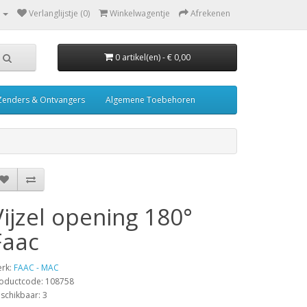
Verlanglijstje (0)
Winkelwagentje
Afrekenen
0 artikel(en) - € 0,00
Zenders & Ontvangers
Algemene Toebehoren
Vijzel opening 180°
Faac
rk:
FAAC - MAC
oductcode: 108758
schikbaar: 3