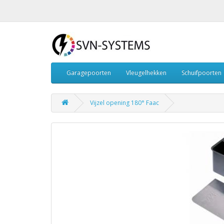
Garagepoorten
Vleugelhekken
Schuifpoorten
Vijzel opening 180° Faac