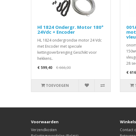
Hl 1824 Ondergr. Motor 180°
001
24Vdc + Encoder
mot
vle
HL 1824 ondergrondse motor 24 Vdc
onomk
met Encoder met speciale
150wv
kettingoverbrenging Geschikt voor
vleug
hekkens..
28 se
€ 599,40
€ 666,00
€ 616
TOEVOEGEN
Voorwaarden
Winkels
Verzendkosten
Contact
Belastingvoordelen (België)
Retourne