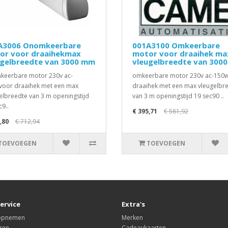
A3006 Onomkeerbare
001A3100 Omkeerbare
or voor draaihekmax
motor voor draaihek ma
ugelbreedte van 3000 mm
vleugelbreedte van 300
eerbare motor 230v ac-
omkeerbare motor 230v ac-150
oor draaihek met een max
draaihek met een max vleugelbr
elbreedte van 3 m openingstijd
van 3 m openingstijd 19 sec90 ..
c9..
€ 395,71
€ 581,92
,80
€ 712,94
TOEVOEGEN
TOEVOEGEN
ervice
Extra's
 opnemen
Merken
ren
Cadeaukaarten