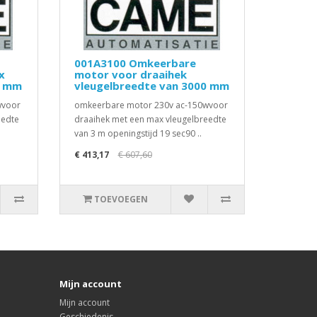
001A3100 Omkeerbare
x
motor voor draaihek
0 mm
vleugelbreedte van 3000 mm
wvoor
omkeerbare motor 230v ac-150wvoor
eedte
draaihek met een max vleugelbreedte
van 3 m openingstijd 19 sec90 ..
€ 413,17
€ 607,60
TOEVOEGEN
Mijn account
Mijn account
Geschiedenis