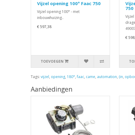
Vijzel opening 100° Faac 750
Vijz
750
Vijzel opening 100° - met
Vijze
inbouwhuizing..
drage
€ 597,38
49007
€ 598
TOEVOEGEN
TO
Tags:
vijzel
,
opening
,
180°
,
faac
,
came
,
automation
,
(in
,
opbo
Aanbiedingen