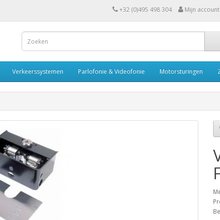
+32 (0)495 498 304
Mijn account
Verkeerssystemen
Parlofonie & Videofonie
Motorsturingen
Me
Pr
Be