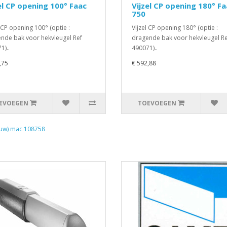
el CP opening 100° Faac
Vijzel CP opening 180° Fa
750
l CP opening 100° (optie :
Vijzel CP opening 180° (optie :
nde bak voor hekvleugel Ref
dragende bak voor hekvleugel Re
1)..
490071)..
,75
€ 592,88
EVOEGEN
TOEVOEGEN
uw) mac 108758