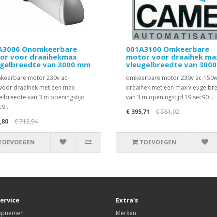
A3006 Onomkeerbare
001A3100 Omkeerbare
or voor draaihekmax
motor voor draaihek ma
ugelbreedte van 3000 mm
vleugelbreedte van 300
eerbare motor 230v ac-
omkeerbare motor 230v ac-150
oor draaihek met een max
draaihek met een max vleugelbr
elbreedte van 3 m openingstijd
van 3 m openingstijd 19 sec90 ..
c9..
€ 395,71
€ 581,92
,80
€ 712,94
TOEVOEGEN
TOEVOEGEN
ervice
Extra's
 opnemen
Merken