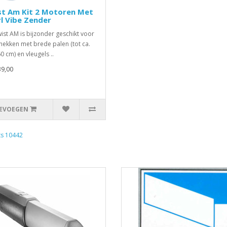
st Am Kit 2 Motoren Met
l Vibe Zender
ist AM is bijzonder geschikt voor
hekken met brede palen (tot ca.
0 cm) en vleugels ..
39,00
EVOEGEN
ts 10442