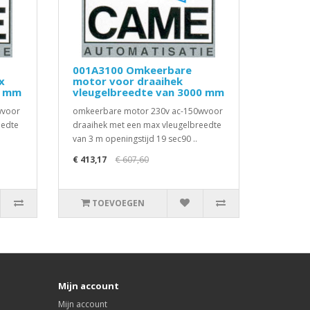
001A3100 Omkeerbare
x
motor voor draaihek
0 mm
vleugelbreedte van 3000 mm
wvoor
omkeerbare motor 230v ac-150wvoor
eedte
draaihek met een max vleugelbreedte
van 3 m openingstijd 19 sec90 ..
€ 413,17
€ 607,60
TOEVOEGEN
Mijn account
Mijn account