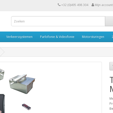
+32 (0)495 498 304
Mijn account
Verkeerssystemen
Parlofonie & Videofonie
Motorsturingen
Me
Pr
Be