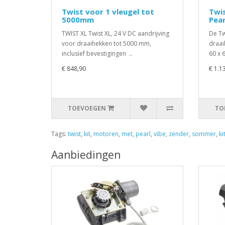
Twist voor 1 vleugel tot
Twi
5000mm
Pear
TWIST XL Twist XL, 24 V DC aandrijving
De Tw
voor draaihekken tot 5000 mm,
draai
inclusief bevestigingen ..
60 x 6
€ 848,90
€ 1.1
TOEVOEGEN
TO
Tags:
twist
,
kit
,
motoren
,
met
,
pearl
,
vibe
,
zender
,
sommer
,
ki
Aanbiedingen