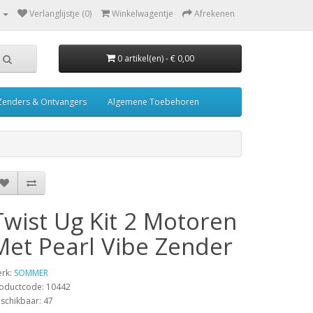
Verlanglijstje (0)
Winkelwagentje
Afrekenen
0 artikel(en) - € 0,00
Zenders & Ontvangers
Algemene Toebehoren
Twist Ug Kit 2 Motoren
Met Pearl Vibe Zender
rk:
SOMMER
oductcode: 10442
schikbaar: 47