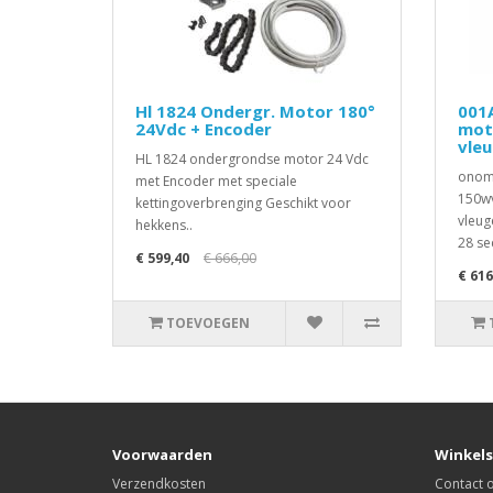
Hl 1824 Ondergr. Motor 180°
001
24Vdc + Encoder
mot
vle
HL 1824 ondergrondse motor 24 Vdc
onomk
met Encoder met speciale
150wv
kettingoverbrenging Geschikt voor
vleug
hekkens..
28 se
€ 599,40
€ 666,00
€ 616
TOEVOEGEN
Voorwaarden
Winkels
Verzendkosten
Contact