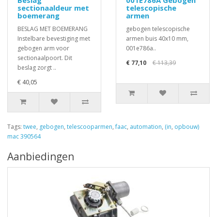
Beslag
001E786A Gebogen
sectionaaldeur met
telescopische
boemerang
armen
BESLAG MET BOEMERANG
gebogen telescopische
Instelbare bevestiging met
armen buis 40x10 mm,
gebogen arm voor
001e786a..
sectionaalpoort. Dit
€ 77,10
€ 113,39
beslag zorgt ..
€ 40,05
Tags:
twee
,
gebogen
,
telescooparmen
,
faac
,
automation
,
(in
,
opbouw)
mac 390564
Aanbiedingen