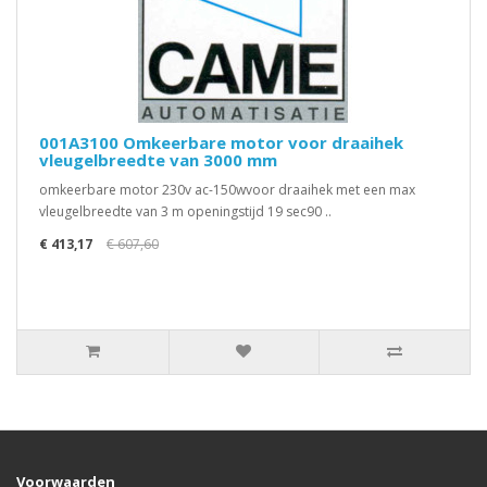
001A3100 Omkeerbare motor voor draaihek
vleugelbreedte van 3000 mm
omkeerbare motor 230v ac-150wvoor draaihek met een max
vleugelbreedte van 3 m openingstijd 19 sec90 ..
€ 413,17
€ 607,60
Voorwaarden