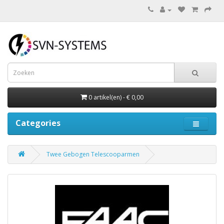
0 artikel(en) - € 0,00
Categories
Twee Gebogen Telescooparmen