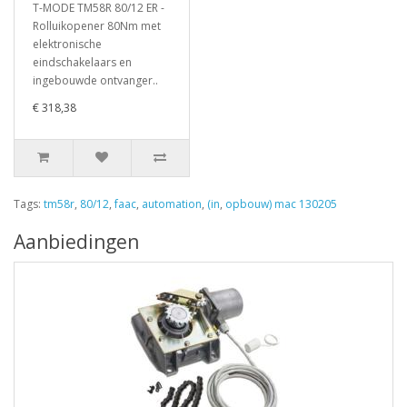
T-MODE TM58R 80/12 ER -
Rolluikopener 80Nm met
elektronische
eindschakelaars en
ingebouwde ontvanger..
€ 318,38
Tags:
tm58r
,
80/12
,
faac
,
automation
,
(in
,
opbouw) mac 130205
Aanbiedingen