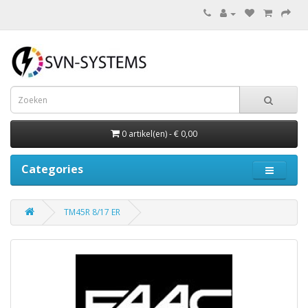
0 artikel(en) - € 0,00
Categories
TM45R 8/17 ER