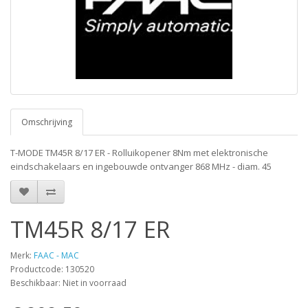
Omschrijving
T-MODE TM45R 8/17 ER - Rolluikopener 8Nm met elektronische
eindschakelaars en ingebouwde ontvanger 868 MHz - diam. 45
TM45R 8/17 ER
Merk:
FAAC - MAC
Productcode: 130520
Beschikbaar: Niet in voorraad