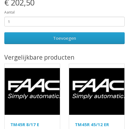
€ 202,50
Aantal
Toevoegen
Vergelijkbare producten
TM45R 8/17 E
TM45R 45/12 ER