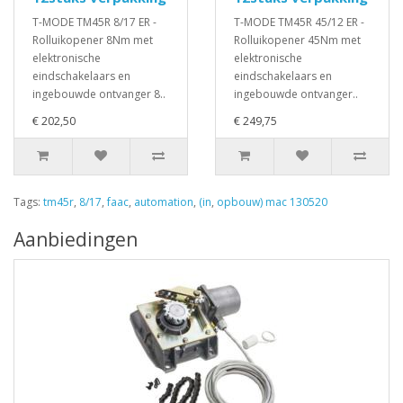
T-MODE TM45R 8/17 ER -
T-MODE TM45R 45/12 ER -
Rolluikopener 8Nm met
Rolluikopener 45Nm met
elektronische
elektronische
eindschakelaars en
eindschakelaars en
ingebouwde ontvanger 8..
ingebouwde ontvanger..
€ 202,50
€ 249,75
Tags:
tm45r
,
8/17
,
faac
,
automation
,
(in
,
opbouw) mac 130520
Aanbiedingen