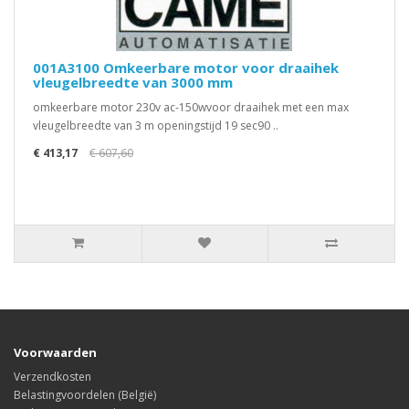
001A3100 Omkeerbare motor voor draaihek
vleugelbreedte van 3000 mm
omkeerbare motor 230v ac-150wvoor draaihek met een max
vleugelbreedte van 3 m openingstijd 19 sec90 ..
€ 413,17
€ 607,60
Voorwaarden
Verzendkosten
Belastingvoordelen (België)