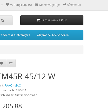
Verlanglijstje (0)
Winkelwagentje
Afrekenen
0 artikel(en) - € 0,00
Zenders & Ontvangers
Algemene Toebehoren
TM45R 45/12 W
rk:
FAAC - MAC
oductcode: 130404
schikbaar: Niet in voorraad
 205,88