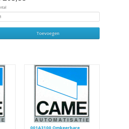
ntal
Toevoegen
001A3100 Omkeerbare