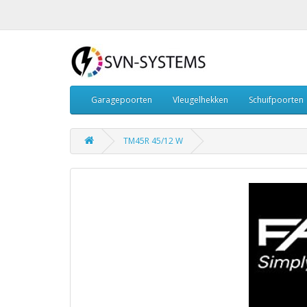
Garagepoorten
Vleugelhekken
Schuifpoorten
TM45R 45/12 W