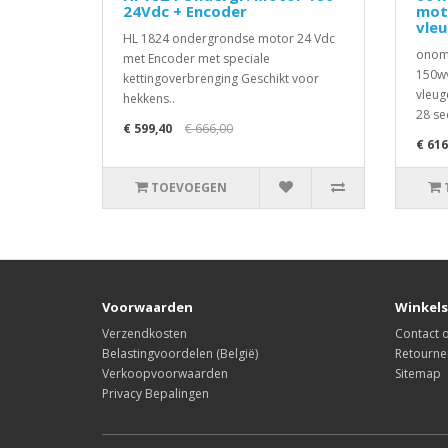
24Vdc + Encoder
mot
vle
HL 1824 ondergrondse motor 24 Vdc
onomk
met Encoder met speciale
150wv
kettingoverbrenging Geschikt voor
vleug
hekkens..
28 se
€ 599,40
€ 666,00
€ 616
TOEVOEGEN
Voorwaarden
Winkels
Verzendkosten
Contact
Belastingvoordelen (België)
Retourne
Verkoopvoorwaarden
Sitemap
Privacy Bepalingen