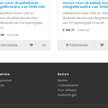
or voor draaihekmax
motor voor draaihek ma
ugelbreedte van 3000 mm
vleugelbreedte van 300
eerbare motor 230v ac-
omkeerbare motor 230v ac-150
oor draaihek met een max
draaihek met een max vleugelbr
elbreedte van 3 m openingstijd
van 3 m openingstijd 19 sec90 ..
c9..
€ 395,71
€ 581,92
,80
€ 712,94
TOEVOEGEN
TOEVOEGEN
ervice
Extra's
 opnemen
Merken
ren
Cadeaukaarten
Voor affiliates
Aanbiedingen