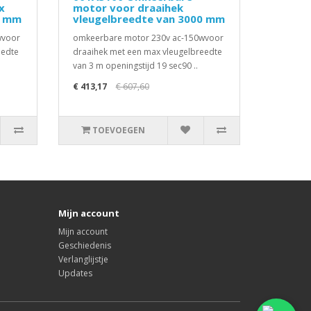
x
motor voor draaihek
0 mm
vleugelbreedte van 3000 mm
wvoor
omkeerbare motor 230v ac-150wvoor
eedte
draaihek met een max vleugelbreedte
van 3 m openingstijd 19 sec90 ..
€ 413,17
€ 607,60
TOEVOEGEN
Mijn account
Mijn account
Geschiedenis
Verlanglijstje
Updates