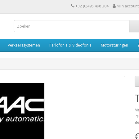
+32 (0)495 498 304
Mijn account
Verkeerssystemen
Parlofonie & Videofonie
Motorsturingen
Me
Pr
Be
€