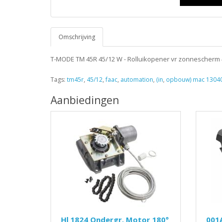
Omschrijving
T-MODE TM 45R 45/12 W - Rolluikopener vr zonnescherm 45
Tags:
tm45r
,
45/12
,
faac
,
automation
,
(in
,
opbouw) mac 1304
Aanbiedingen
Hl 1824 Ondergr. Motor 180°
001