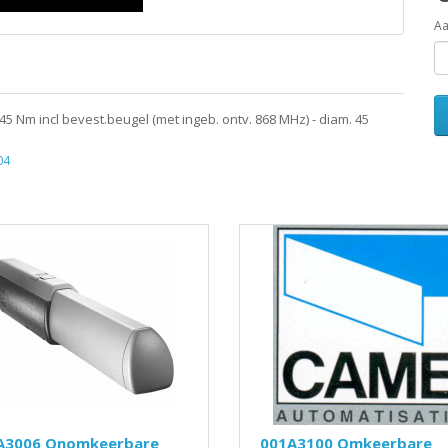
Aa
 Nm incl bevest.beugel (met ingeb. ontv. 868 MHz) - diam. 45
04
A3006 Onomkeerbare
001A3100 Omkeerbare