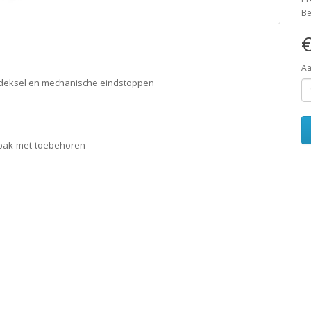
Be
€
Aa
 deksel en mechanische eindstoppen
wbak-met-toebehoren