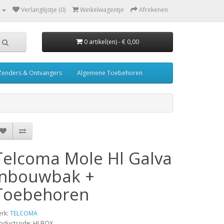
Verlanglijstje (0)
Winkelwagentje
Afrekenen
0 artikel(en) - € 0,00
Zenders & Ontvangers
Algemene Toebehoren
Telcoma Mole Hl Galva
Inbouwbak +
Toebehoren
rk:
TELCOMA
oductcode: HLBOX