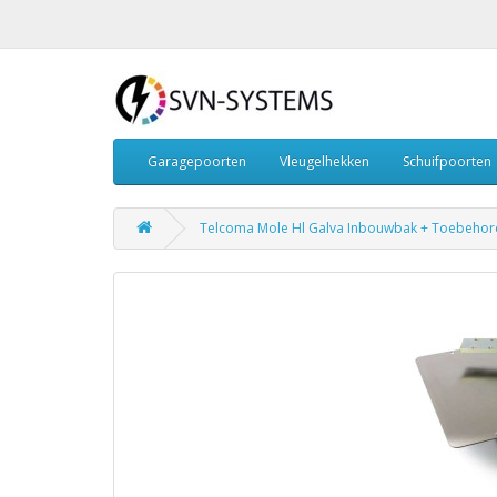
Garagepoorten
Vleugelhekken
Schuifpoorten
Telcoma Mole Hl Galva Inbouwbak + Toebehor