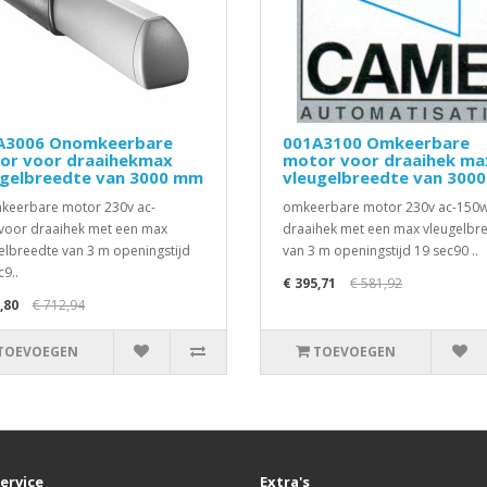
A3006 Onomkeerbare
001A3100 Omkeerbare
or voor draaihekmax
motor voor draaihek ma
ugelbreedte van 3000 mm
vleugelbreedte van 300
eerbare motor 230v ac-
omkeerbare motor 230v ac-150
oor draaihek met een max
draaihek met een max vleugelbr
elbreedte van 3 m openingstijd
van 3 m openingstijd 19 sec90 ..
c9..
€ 395,71
€ 581,92
,80
€ 712,94
TOEVOEGEN
TOEVOEGEN
ervice
Extra's