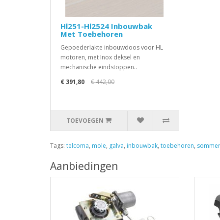
Hl251-Hl2524 Inbouwbak
Met Toebehoren
Gepoederlakte inbouwdoos voor HL
motoren, met Inox deksel en
mechanische eindstoppen..
€ 391,80
€ 442,00
TOEVOEGEN
Tags:
telcoma
,
mole
,
galva
,
inbouwbak
,
toebehoren
,
sommer
Aanbiedingen