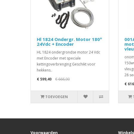
Hl 1824 Ondergr. Motor 180°
001
24Vdc + Encoder
mot
vle
HL 1824 ondergrondse motor 24 Vdc
onomk
met Encoder met speciale
150wv
kettingoverbrenging Geschikt voor
vleug
hekkens..
28 se
€ 599,40
€ 666,00
€ 616
TOEVOEGEN
Voorwaarden
Winkels