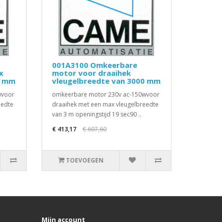
001A3100 Omkeerbare
x
motor voor draaihek
0 mm
vleugelbreedte van 3000 mm
wvoor
omkeerbare motor 230v ac-150wvoor
eedte
draaihek met een max vleugelbreedte
van 3 m openingstijd 19 sec90 ..
€ 413,17
€ 607,60
TOEVOEGEN
Mijn account