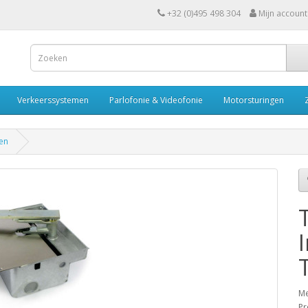
+32 (0)495 498 304
Mijn account
Verkeerssystemen
Parlofonie & Videofonie
Motorsturingen
en
Me
Pr