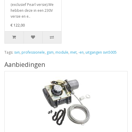
(exclusief Pearl versie).We
hebben deze in een 230V
versie en e..
€ 122,00
Tags:
svn
,
professionele
,
gsm
,
module
,
met
,
-en
,
uitgangen svn5005
Aanbiedingen