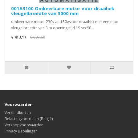
001A3100 Omkeerbare motor voor draaihek
vleugelbreedte van 3000 mm
omkeerbare motor 230v ac-150wvoor draaihek met een max
vleugelbreedte van 3 m openingstijd 19 sec90 ..
€ 413,17
€ 607,60
Voorwaarden
Verzendkosten
Belastingvoordelen (België)
Verkoopvoorwaarden
Privacy Bepalingen