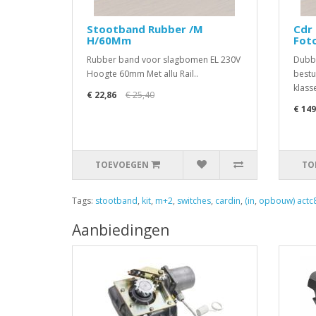
Stootband Rubber /M
Cdr 
H/60Mm
Fot
Rubber band voor slagbomen EL 230V
Dubbe
Hoogte 60mm Met allu Rail..
bestu
klass
€ 22,86
€ 25,40
€ 149
TOEVOEGEN
TO
Tags:
stootband
,
kit
,
m+2
,
switches
,
cardin
,
(in
,
opbouw) actc
Aanbiedingen