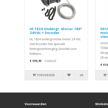
Hl 1824 Ondergr. Motor 180°
001
24Vdc + Encoder
mot
vle
HL 1824 ondergrondse motor 24 Vdc
onomk
met Encoder met speciale
150wv
kettingoverbrenging Geschikt voor
vleug
hekkens..
28 se
€ 599,40
€ 666,00
€ 616
TOEVOEGEN
Voorwaarden
Winkels