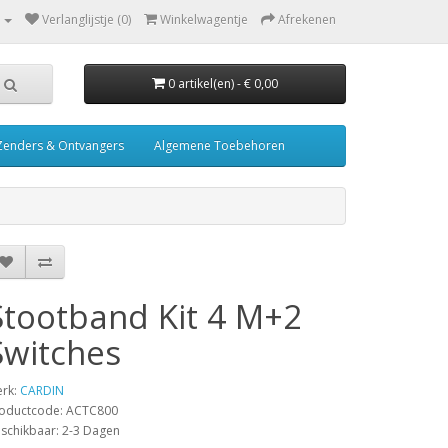
Verlanglijstje (0)
Winkelwagentje
Afrekenen
0 artikel(en) - € 0,00
Zenders & Ontvangers
Algemene Toebehoren
Stootband Kit 4 M+2
Switches
rk:
CARDIN
oductcode: ACTC800
schikbaar: 2-3 Dagen