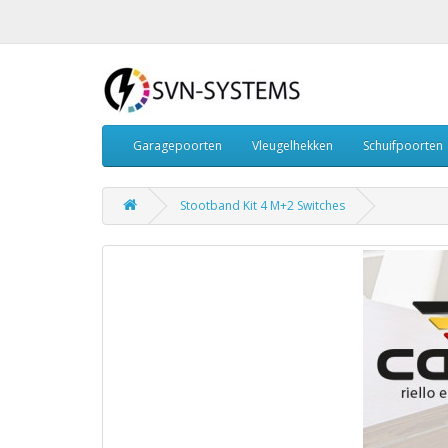
Garagepoorten
Vleugelhekken
Schuifpoorten
Stootband Kit 4 M+2 Switches