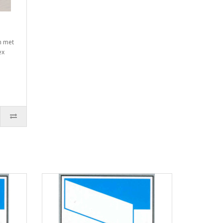
n met
ex