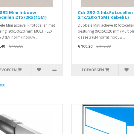
892 Mini Inbouw
Cdr 892-2 Inb.Fotocellen
ocellen 2Tx/2Rx(15M)
2Tx/2Rx(15M) Kabel(L)
le Mini actieve IR fotocellen met
Dubbele Mini actieve IR fotocelle
ring (90x50x20 mm) MULTIPLEX
besturing (90x50x20 mm) Multipl
e 3 (EN norm) Inbouw ..
klasse 3 (EN norm) Inbouw ..
,40
€ 166,00
€ 160,20
€ 178,00
EVOEGEN
TOEVOEGEN
800