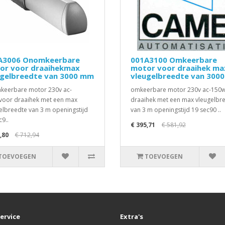
A3006 Onomkeerbare
001A3100 Omkeerbare
or voor draaihekmax
motor voor draaihek ma
ugelbreedte van 3000 mm
vleugelbreedte van 300
eerbare motor 230v ac-
omkeerbare motor 230v ac-150
oor draaihek met een max
draaihek met een max vleugelbr
elbreedte van 3 m openingstijd
van 3 m openingstijd 19 sec90 ..
c9..
€ 395,71
€ 581,92
,80
€ 712,94
TOEVOEGEN
TOEVOEGEN
ervice
Extra's