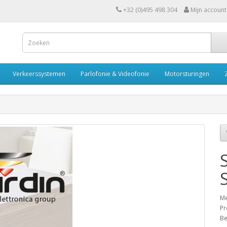
+32 (0)495 498 304
Mijn account
Verkeerssystemen
Parlofonie & Videofonie
Motorsturingen
Me
Pr
Be