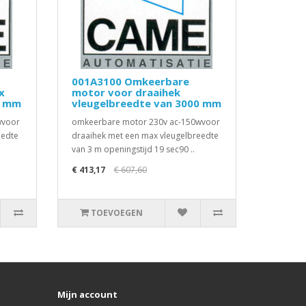
001A3100 Omkeerbare
x
motor voor draaihek
0 mm
vleugelbreedte van 3000 mm
wvoor
omkeerbare motor 230v ac-150wvoor
eedte
draaihek met een max vleugelbreedte
van 3 m openingstijd 19 sec90 ..
€ 413,17
€ 607,60
TOEVOEGEN
Mijn account