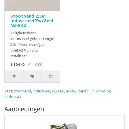
Stootband 2,5M
Industrieel Zw/Geel
Nc-8K2
Veiligheidsband
Indrustrieel gebruik Lengte
2.5m Kleur zwart/geel
Contact NC - 8K2
instelbaar..
€ 104,40
€ 116,00
Tags:
stootband
,
industrieel
,
zw/geel
,
nc-8k2
,
cardin
,
(in
,
opbouw)
bndca140
Aanbiedingen