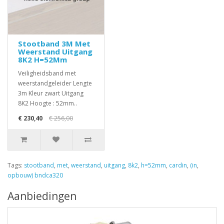
Stootband 3M Met
Weerstand Uitgang
8K2 H=52Mm
Veiligheidsband met
weerstandgeleider Lengte
3m Kleur zwart Uitgang
8K2 Hoogte : 52mm..
€ 230,40
€ 256,00
Tags:
stootband
,
met
,
weerstand
,
uitgang
,
8k2
,
h=52mm
,
cardin
,
(in
,
opbouw) bndca320
Aanbiedingen