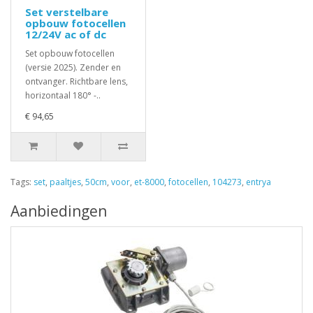
Set verstelbare
opbouw fotocellen
12/24V ac of dc
Set opbouw fotocellen
(versie 2025). Zender en
ontvanger. Richtbare lens,
horizontaal 180° -..
€ 94,65
Tags:
set
,
paaltjes
,
50cm
,
voor
,
et-8000
,
fotocellen
,
104273
,
entrya
Aanbiedingen