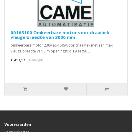
001A3100 Omkeerbare motor voor draaihek
vleugelbreedte van 3000 mm
omkeerbare motor 230v ac-150wvoor draaihek met een max
vleugelbreedte van 3 m openingstijd 19 sec90 ..
€ 413,17
€ 607,60
Voorwaarden