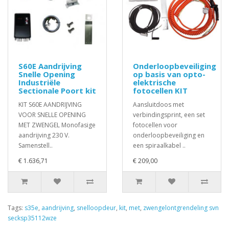
S60E Aandrijving
Onderloopbeveiliging
Snelle Opening
op basis van opto-
Industriële
elektrische
Sectionale Poort kit
fotocellen KIT
KIT S60E AANDRIJVING
Aansluitdoos met
VOOR SNELLE OPENING
verbindingsprint, een set
MET ZWENGEL Monofasige
fotocellen voor
aandrijving 230 V.
onderloopbeveiliging en
Samenstell..
een spiraalkabel ..
€ 1.636,71
€ 209,00
Tags:
s35e
,
aandrijving
,
snelloopdeur
,
kit
,
met
,
zwengelontgrendeling svn
secksp35112wze