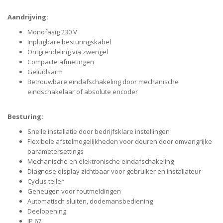
Aandrijving:
Monofasig 230 V
Inplugbare besturingskabel
Ontgrendeling via zwengel
Compacte afmetingen
Geluidsarm
Betrouwbare eindafschakeling door mechanische
eindschakelaar of absolute encoder
Besturing:
Snelle installatie door bedrijfsklare instellingen
Flexibele afstelmogelijkheden voor deuren door omvangrijke
parametersettings
Mechanische en elektronische eindafschakeling
Diagnose display zichtbaar voor gebruiker en installateur
Cyclus teller
Geheugen voor foutmeldingen
Automatisch sluiten, dodemansbediening
Deelopening
IP 67