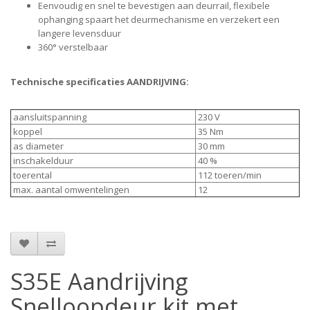
Eenvoudig en snel te bevestigen aan deurrail, flexibele
ophanging spaart het deurmechanisme en verzekert een
langere levensduur
360° verstelbaar
Technische specificaties AANDRIJVING:
aansluitspanning
230 V
koppel
35 Nm
as diameter
30 mm
inschakelduur
40 %
toerental
112 toeren/min
max. aantal omwentelingen
12
S35E Aandrijving
Snelloopdeur kit met