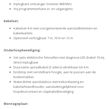
Inplugbare ontvanger Sommer 868 MHz
Vrij programmeerbare in- en uitgang(en)
Kabelset:
Kabelset 4 m met voorgemonteerde aansluitklemmen en
kabelwartels
Optioneel verkrijgbaar 7 m, 10 m en 12 m
Onderloopbeveiliging:
Set opto-elektrische fotocellen met diagnose LED (kabel 10 m),
direct inplugbaar
Duurzame spiraalkabel (5 aders) uitrekbaar tot 4 m
Eindstop met verstelbare hoogte, aan te passen aan de
bodemrubber
Waterdichte aansluitdoos met trekontlasting en
kabelafstandhouder, aansluitmogelijkheid voor
loopdeurcontact en slapkabelbeveiliging
Montageplaat: