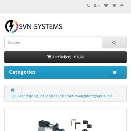
0 artikel(en) - € 0,00
Categories
S35E Aandrijving Snelloopdeur kit met Zwengelontgrendeling