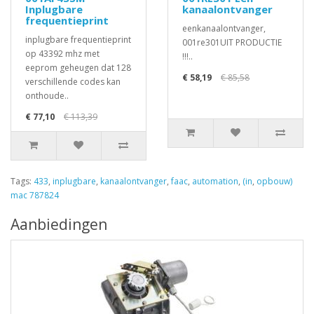
Inplugbare
kanaalontvanger
frequentieprint
eenkanaalontvanger,
inplugbare frequentieprint
001re301UIT PRODUCTIE
op 43392 mhz met
!!!..
eeprom geheugen dat 128
€ 58,19
€ 85,58
verschillende codes kan
onthoude..
€ 77,10
€ 113,39
Tags:
433
,
inplugbare
,
kanaalontvanger
,
faac
,
automation
,
(in
,
opbouw)
mac 787824
Aanbiedingen