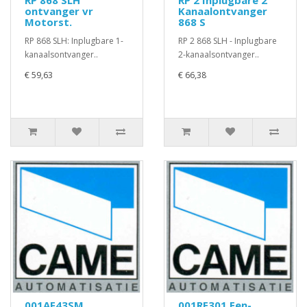
RP 868 SLH
RP 2 Inplugbare 2
ontvanger vr
Kanaalontvanger
Motorst.
868 S
RP 868 SLH: Inplugbare 1-
RP 2 868 SLH - Inplugbare
kanaalsontvanger..
2-kanaalsontvanger..
€ 59,63
€ 66,38
001AF43SM
001RE301 Een-