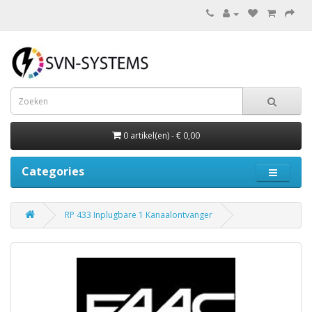
0 artikel(en) - € 0,00
Categories
RP 433 Inplugbare 1 Kanaalontvanger