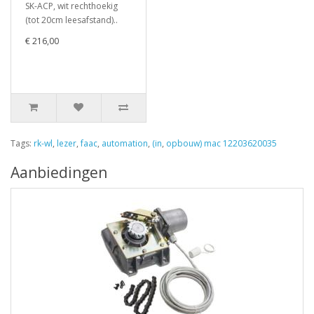
SK-ACP, wit rechthoekig
(tot 20cm leesafstand)..
€ 216,00
Tags:
rk-wl
,
lezer
,
faac
,
automation
,
(in
,
opbouw) mac 12203620035
Aanbiedingen