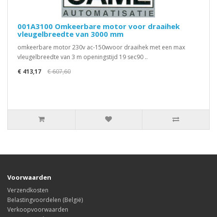
001A3100 Omkeerbare motor voor draaihek
vleugelbreedte van 3000 mm
omkeerbare motor 230v ac-150wvoor draaihek met een max
vleugelbreedte van 3 m openingstijd 19 sec90 ..
€ 413,17
€ 607,60
Voorwaarden
Verzendkosten
Belastingvoordelen (België)
Verkoopvoorwaarden