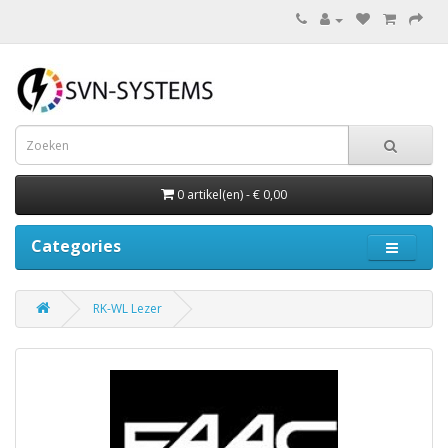
0 artikel(en) - € 0,00
Categories
RK-WL Lezer