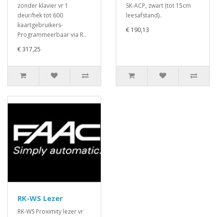
zonder klavier vr 1
SK-ACP, zwart (tot 15cm
deur/hek tot 600
leesafstand)..
kaartgebruikers-
€ 190,13
Programmeerbaar via R..
€ 317,25
RK-WS Lezer
RK-WS Proximity lezer vr