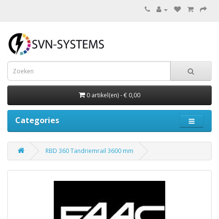
0 artikel(en) - € 0,00
Categories
RBD 360 Tandriemrail 3600 mm