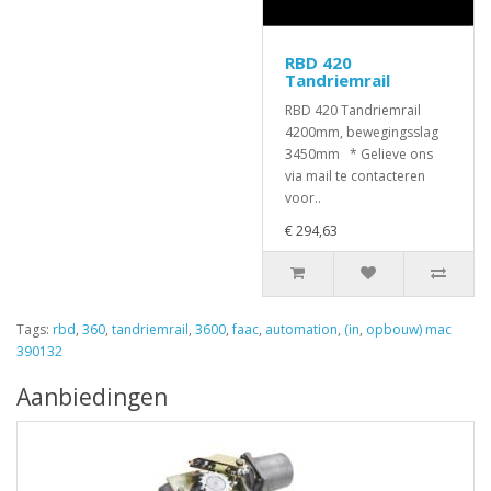
RBD 420
Tandriemrail
RBD 420 Tandriemrail
4200mm, bewegingsslag
3450mm * Gelieve ons
via mail te contacteren
voor..
€ 294,63
Tags:
rbd
,
360
,
tandriemrail
,
3600
,
faac
,
automation
,
(in
,
opbouw) mac
390132
Aanbiedingen