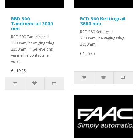
RBD 300
RCD 360 Kettingrail
Tandriemrail 3000
3600 mm.
mm
RCD 360 Kettingrail
RBD 300 Tandriemrail
3600mm., bewegingsslag
3000mm, bewegingsslag
2850mm..
2250mm * Gelieve ons
€ 196,75
via mail te contacteren
voor..
€ 119,25