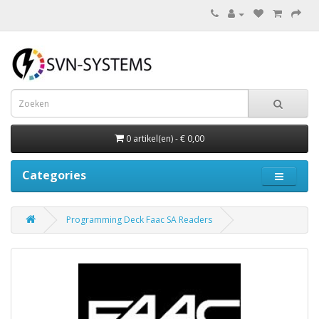
0 artikel(en) - € 0,00
Categories
Programming Deck Faac SA Readers