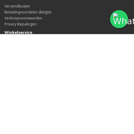
Verzendkosten
Belastingvoordelen (België)
Verkoopvoorwaarden
Privacy Bepalingen
Winkelservice
Contact opnemen
Retourneren
Sitemap
Extra's
Merken
Cadeaukaarten
Voor affiliates
Aanbiedingen
Mijn account
Mijn account
Geschiedenis
Verlanglijstje
Updates