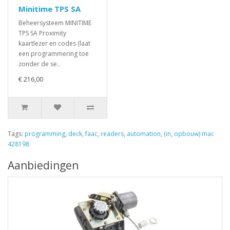
Minitime TPS SA
Beheersysteem MINITIME
TPS SA Proximity
kaartlezer en codes (laat
een programmering toe
zonder de se..
€ 216,00
Tags:
programming
,
deck
,
faac
,
readers
,
automation
,
(in
,
opbouw) mac
428198
Aanbiedingen