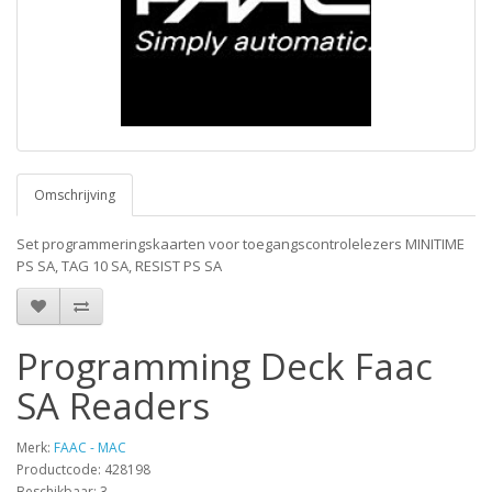
Omschrijving
Set programmeringskaarten voor toegangscontrolelezers MINITIME
PS SA, TAG 10 SA, RESIST PS SA
Programming Deck Faac
SA Readers
Merk:
FAAC - MAC
Productcode: 428198
Beschikbaar: 3