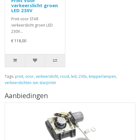
Print voor
verkeerslicht groen
LED 230V
Print voor STAR
verkeerslicht groen LED
230V...
€ 118,00
Tags:
print
,
voor
,
verkeerslicht
,
rood
,
led
,
230v
,
knipperlampen
,
verkeerslichten svn starprintr
Aanbiedingen