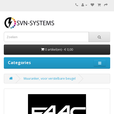
0 artikel(en) - € 0,00
Categories
Muuranker, voor verstelbare beugel