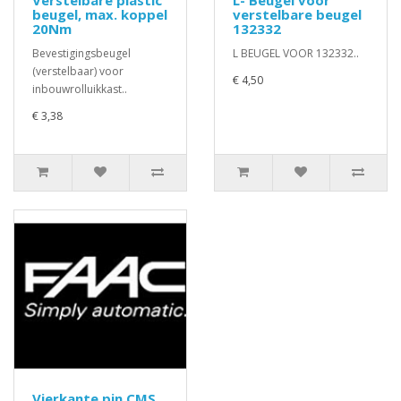
Verstelbare plastic
L- Beugel voor
beugel, max. koppel
verstelbare beugel
20Nm
132332
Bevestigingsbeugel
L BEUGEL VOOR 132332..
(verstelbaar) voor
€ 4,50
inbouwrolluikkast..
€ 3,38
Vierkante pin CMS