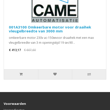
001A3100 Omkeerbare motor voor draaihek
vleugelbreedte van 3000 mm
omkeerbare motor 230v ac-150wvoor draaihek met een max
vleugelbreedte van 3 m openingstijd 19 sec90 ..
€ 413,17
€ 607,60
Voorwaarden