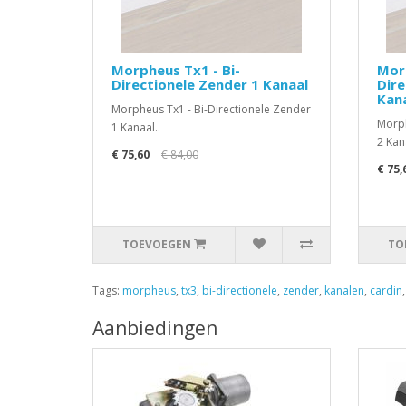
Morpheus Tx1 - Bi-
Morp
Directionele Zender 1 Kanaal
Dire
Kan
Morpheus Tx1 - Bi-Directionele Zender
Morph
1 Kanaal..
2 Kan
€ 75,60
€ 84,00
€ 75,
TOEVOEGEN
TO
Tags:
morpheus
,
tx3
,
bi-directionele
,
zender
,
kanalen
,
cardin
Aanbiedingen