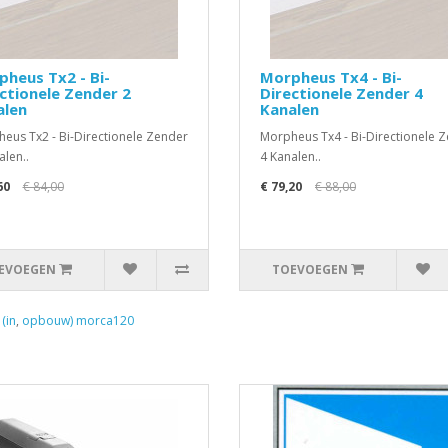
heus Tx2 - Bi-
Morpheus Tx4 - Bi-
ctionele Zender 2
Directionele Zender 4
alen
Kanalen
eus Tx2 - Bi-Directionele Zender
Morpheus Tx4 - Bi-Directionele 
alen..
4 Kanalen..
60
€ 84,00
€ 79,20
€ 88,00
EVOEGEN
TOEVOEGEN
,
(in
,
opbouw) morca120