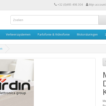
+32 (0)495 498 304
Mijn account
Verkeerssystemen
Parlofonie & Videofonie
Motorsturingen
en
Me
Pr