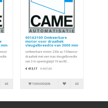
001A3100 Omkeerbare
x
motor voor draaihek
0 mm
vleugelbreedte van 3000 mm
wvoor
omkeerbare motor 230v ac-150wvoor
eedte
draaihek met een max vleugelbreedte
van 3 m openingstijd 19 sec90 ..
€ 413,17
€ 607,60
TOEVOEGEN