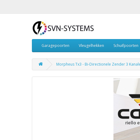
Garagepoorten
Vleugelhekken
Schuifpoorten
Morpheus Tx3 - Bi-Directionele Zender 3 Kanal