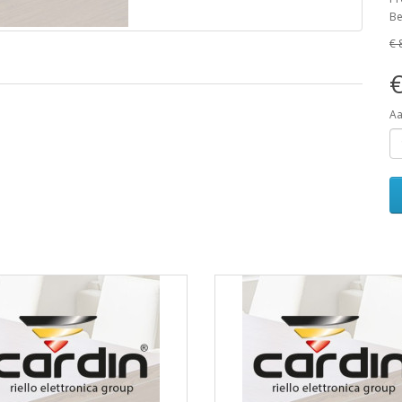
Be
€ 
€
Aa