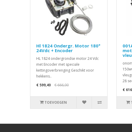
Hl 1824 Ondergr. Motor 180°
001
24Vdc + Encoder
mot
vle
HL 1824 ondergrondse motor 24 Vdc
onomk
met Encoder met speciale
150wv
kettingoverbrenging Geschikt voor
vleug
hekkens..
28 se
€ 599,40
€ 666,00
€ 616
TOEVOEGEN