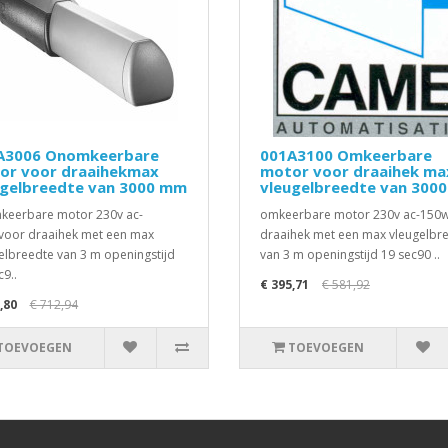
A3006 Onomkeerbare
001A3100 Omkeerbare
or voor draaihekmax
motor voor draaihek ma
ugelbreedte van 3000 mm
vleugelbreedte van 300
eerbare motor 230v ac-
omkeerbare motor 230v ac-150
oor draaihek met een max
draaihek met een max vleugelbr
elbreedte van 3 m openingstijd
van 3 m openingstijd 19 sec90 ..
c9..
€ 395,71
€ 581,92
,80
€ 712,94
TOEVOEGEN
TOEVOEGEN