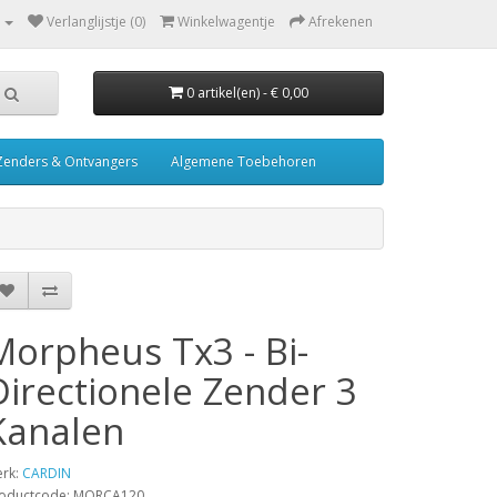
Verlanglijstje (0)
Winkelwagentje
Afrekenen
0 artikel(en) - € 0,00
Zenders & Ontvangers
Algemene Toebehoren
Morpheus Tx3 - Bi-
Directionele Zender 3
Kanalen
rk:
CARDIN
oductcode: MORCA120