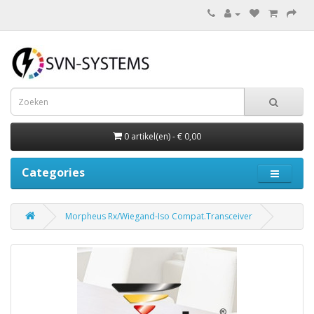
0 artikel(en) - € 0,00
Categories
Morpheus Rx/Wiegand-Iso Compat.Transceiver