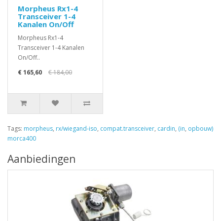
Morpheus Rx1-4
Transceiver 1-4
Kanalen On/Off
Morpheus Rx1-4
Transceiver 1-4 Kanalen
On/Off..
€ 165,60
€ 184,00
Tags:
morpheus
,
rx/wiegand-iso
,
compat.transceiver
,
cardin
,
(in
,
opbouw)
morca400
Aanbiedingen