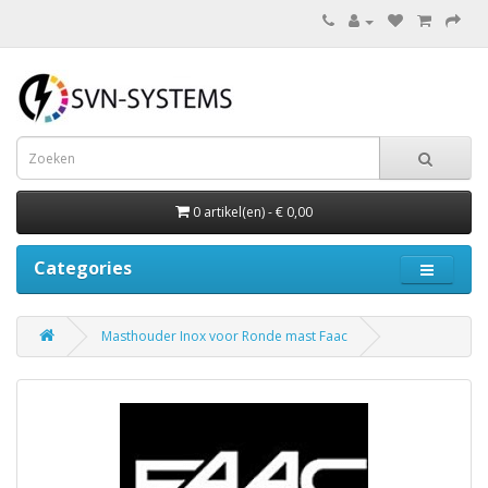
0 artikel(en) - € 0,00
Categories
Masthouder Inox voor Ronde mast Faac