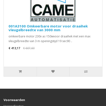
001A3100 Omkeerbare motor voor draaihek
vleugelbreedte van 3000 mm
omkeerbare motor 230v ac-150wvoor draaihek met een max
vleugelbreedte van 3 m openingstijd 19 sec90 ..
€ 413,17
€ 607,60
Voorwaarden