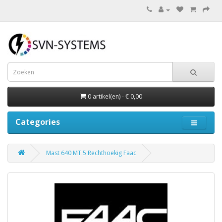
0 artikel(en) - € 0,00
Categories
Mast 640 MT.5 Rechthoekig Faac