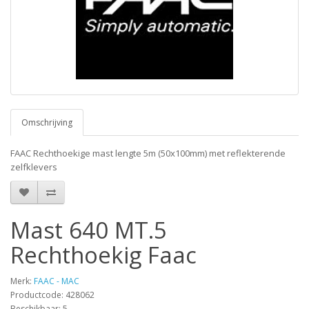
Omschrijving
FAAC Rechthoekige mast lengte 5m (50x100mm) met reflekterende
zelfklevers
Mast 640 MT.5
Rechthoekig Faac
Merk:
FAAC - MAC
Productcode: 428062
Beschikbaar: 5