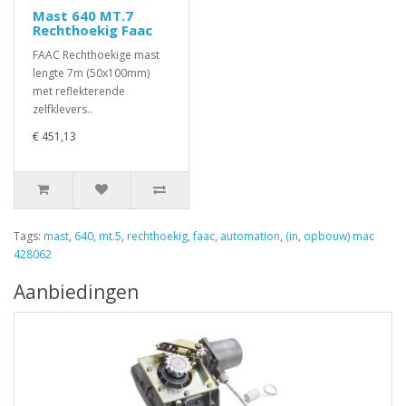
Mast 640 MT.7
Rechthoekig Faac
FAAC Rechthoekige mast
lengte 7m (50x100mm)
met reflekterende
zelfklevers..
€ 451,13
Tags:
mast
,
640
,
mt.5
,
rechthoekig
,
faac
,
automation
,
(in
,
opbouw) mac
428062
Aanbiedingen