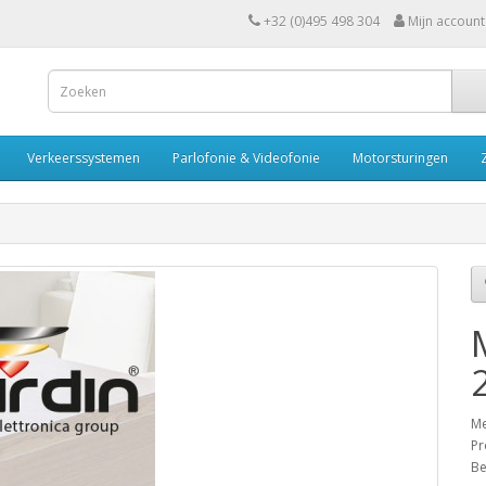
+32 (0)495 498 304
Mijn account
Verkeerssystemen
Parlofonie & Videofonie
Motorsturingen
Me
Pr
Be