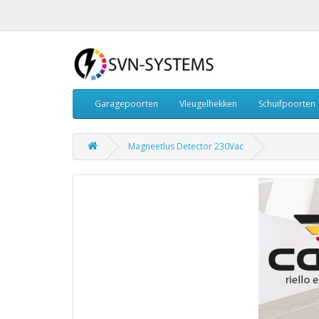
Garagepoorten
Vleugelhekken
Schuifpoorten
Magneetlus Detector 230Vac