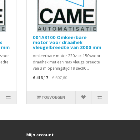
001A3100 Omkeerbare
x
motor voor draaihek
0 mm
vleugelbreedte van 3000 mm
wvoor
omkeerbare motor 230v ac-150wvoor
eedte
draaihek met een max vleugelbreedte
van 3 m openingstijd 19 sec90 ..
€ 413,17
€ 607,60
TOEVOEGEN
Mijn account