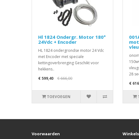
Hl 1824 Ondergr. Motor 180°
001
24Vdc + Encoder
mot
vle
HL 1824 ondergrondse motor 24 Vdc
onomk
met Encoder met speciale
150wv
kettingoverbrenging Geschikt voor
vleug
hekkens..
28 se
€ 599,40
€ 666,00
€ 616
TOEVOEGEN
Voorwaarden
Winkels