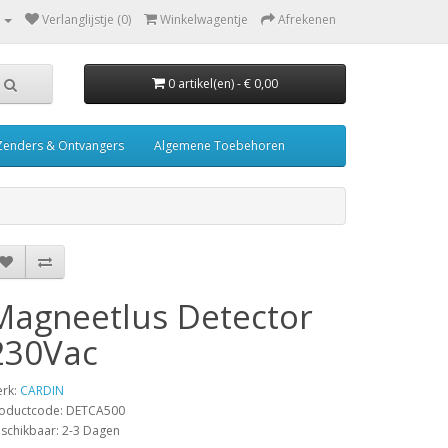
Verlanglijstje (0)
Winkelwagentje
Afrekenen
0 artikel(en) - € 0,00
Zenders & Ontvangers
Algemene Toebehoren
Magneetlus Detector
230Vac
rk:
CARDIN
oductcode: DETCA500
schikbaar: 2-3 Dagen