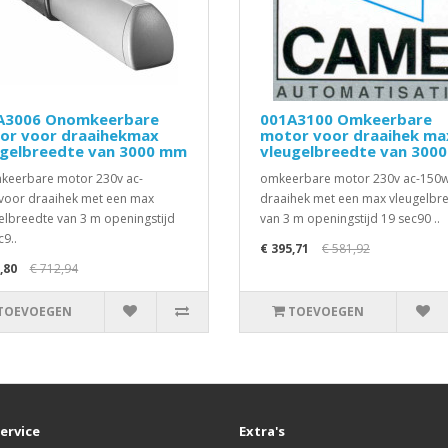
A3006 Onomkeerbare
001A3100 Omkeerbare
or voor draaihekmax
motor voor draaihek ma
ugelbreedte van 3000 mm
vleugelbreedte van 300
eerbare motor 230v ac-
omkeerbare motor 230v ac-150
oor draaihek met een max
draaihek met een max vleugelbr
elbreedte van 3 m openingstijd
van 3 m openingstijd 19 sec90 ..
c9..
€ 395,71
€ 581,92
,80
€ 712,94
TOEVOEGEN
TOEVOEGEN
ervice
Extra's