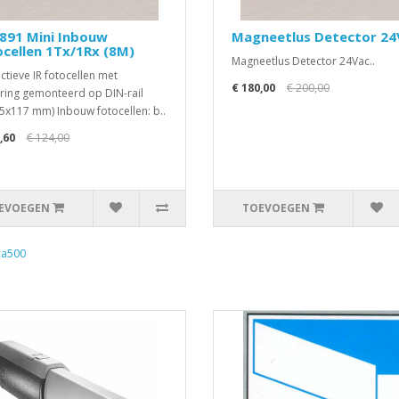
891 Mini Inbouw
Magneetlus Detector 24
cellen 1Tx/1Rx (8M)
Magneetlus Detector 24Vac..
actieve IR fotocellen met
€ 180,00
€ 200,00
ring gemonteerd op DIN-rail
5x117 mm) Inbouw fotocellen: b..
,60
€ 124,00
EVOEGEN
TOEVOEGEN
ca500