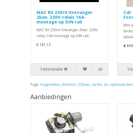
MAC RX 230/4 Ontvanger
Cdr 
2kan. 230V-relais 16A-
Foto
montage op DIN rail
Mini 
MAC RX 230/4 Ontvanger 2kan. 230V-
bestu
relais 16A-montage op DIN rail..
(60x4
€ 181,13
€ 111
TOEVOEGEN
TO
Tags:
magneetlus
,
detector
,
230vac
,
cardin
,
(in
,
opbouw) det
Aanbiedingen