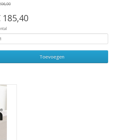
206,00
 185,40
ntal
Toevoegen