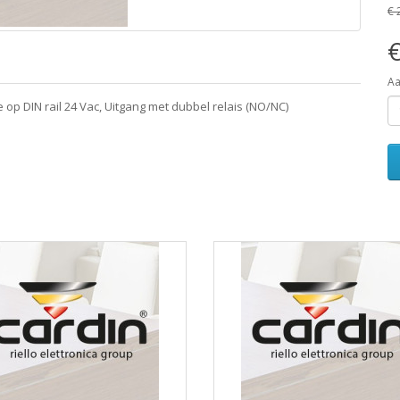
€ 
€
Aa
op DIN rail 24 Vac, Uitgang met dubbel relais (NO/NC)